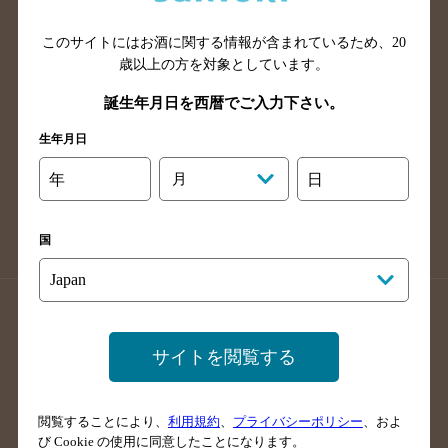
山口県のバー検索
鳥取県のバー検索
このサイトにはお酒に関する情報が含まれているため、
20
島根県のバー検索
徳島県のバー検索
歳以上の方を対象としています。
香川県のバー検索
愛媛県のバー検索
誕生年月日を西暦でご入力下さい。
高知県のバー検索
福岡県のバー検索
生年月日
長崎県のバー検索
佐賀県のバー検索
大分県のバー検索
熊本県のバー検索
年
月
日
宮崎県のバー検索
鹿児島県のバー検索
沖縄県のバー検索
国
店舗登録方法のご案内
店舗情報更新方法のご案内
掲載店舗様ログイン
サイトを閲覧する
閲覧することにより、
利用規約
、
プライバシーポリシー
、およ
サイトマップ
ご意見・ご感想
利用規約
び Cookie の使用に同意したことになります。