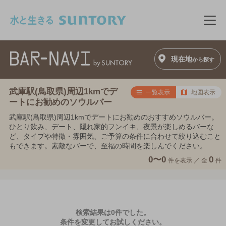
このページの本文へ移動
メニ
現在地
から探す
武庫駅(鳥取県)周辺1kmでデ
一覧表示
地図表示
ートにお勧めのソウルバー
武庫駅(鳥取県)周辺1kmでデートにお勧めのおすすめソウルバー。
ひとり飲み、デート、隠れ家的フンイキ、夜景が楽しめるバーな
ど、タイプや特徴・雰囲気、ご予算の条件に合わせて絞り込むこと
もできます。素敵なバーで、至福の時間を楽しんでください。
0〜0
0
件を表示 ／
全
件
検索結果は0件でした。
条件を変更してお試しください。