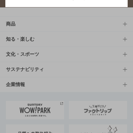
商品
商品TOP
知る・楽しむ
商品一覧
知る・楽しむTOP
文化・スポーツ
商品発売情報
キャンペーン
文化・スポーツTOP
サステナビリティ
栄養成分一覧
工場見学
サントリーホール
サステナビリティTOP
企業情報
お料理・お酒レシピ
サントリー美術館
トップメッセージ
企業情報TOP
地域情報
サントリーサンバーズ大阪
サントリーが考えるサステナビリティ経営
企業概要
東京サントリーサンゴリアス
ESG情報ポータル
グループ企業一覧