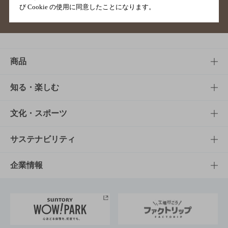
び Cookie の使用に同意したことになります。
サイトマップ
ご意見・ご感想
利用規約
商品
商品TOP
知る・楽しむ
商品一覧
知る・楽しむTOP
文化・スポーツ
商品発売情報
キャンペーン
文化・スポーツTOP
サステナビリティ
栄養成分一覧
工場見学
サントリーホール
サステナビリティTOP
企業情報
お料理・お酒レシピ
サントリー美術館
トップメッセージ
企業情報TOP
地域情報
サントリーサンバーズ大阪
サントリーが考えるサステナビリティ経営
企業概要