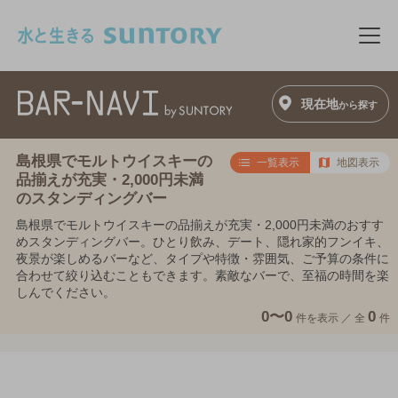
このページの本文へ移動
メニ
現在地
から探す
島根県でモルトウイスキーの
一覧表示
地図表示
品揃えが充実・2,000円未満
のスタンディングバー
島根県でモルトウイスキーの品揃えが充実・2,000円未満のおすす
めスタンディングバー。ひとり飲み、デート、隠れ家的フンイキ、
夜景が楽しめるバーなど、タイプや特徴・雰囲気、ご予算の条件に
合わせて絞り込むこともできます。素敵なバーで、至福の時間を楽
しんでください。
0〜0
0
件を表示 ／
全
件