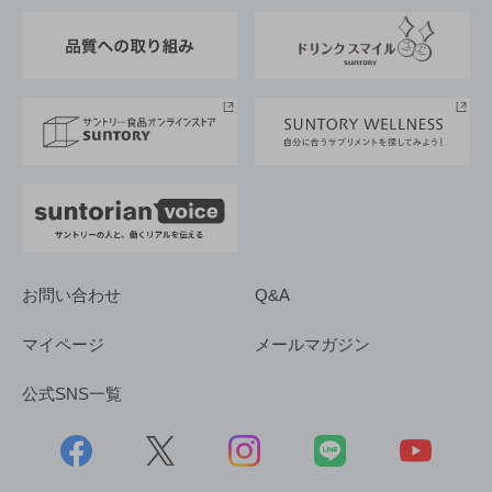
東京サントリーサンゴリアス
ESG情報ポータル
グループ企業一覧
サントリースポーツ
サステナビリティストーリーズ
事業所一覧
採用情報
お問い合わせ
Q&A
マイページ
メールマガジン
公式SNS一覧