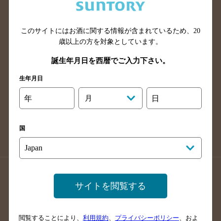
滋賀県のバー検索
和歌山県のバー検索
広島県のバー検索
岡山県のバー検索
山口県のバー検索
鳥取県のバー検索
このサイトにはお酒に関する情報が含まれているため、
20
歳以上の方を対象としています。
島根県のバー検索
徳島県のバー検索
誕生年月日を西暦でご入力下さい。
香川県のバー検索
愛媛県のバー検索
高知県のバー検索
福岡県のバー検索
生年月日
長崎県のバー検索
佐賀県のバー検索
年
月
日
大分県のバー検索
熊本県のバー検索
宮崎県のバー検索
鹿児島県のバー検索
国
沖縄県のバー検索
店舗登録方法のご案内
店舗情報更新方法のご案内
サイトを閲覧する
掲載店舗様ログイン
閲覧することにより、
利用規約
、
プライバシーポリシー
、およ