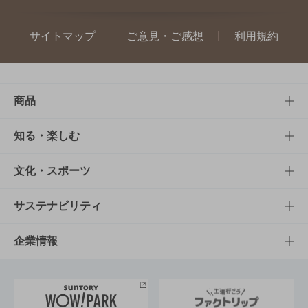
サイトマップ
ご意見・ご感想
利用規約
商品
商品TOP
知る・楽しむ
商品一覧
知る・楽しむTOP
文化・スポーツ
商品発売情報
キャンペーン
文化・スポーツTOP
サステナビリティ
栄養成分一覧
工場見学
サントリーホール
サステナビリティTOP
企業情報
お料理・お酒レシピ
サントリー美術館
トップメッセージ
企業情報TOP
地域情報
サントリーサンバーズ大阪
サントリーが考えるサステナビリティ経営