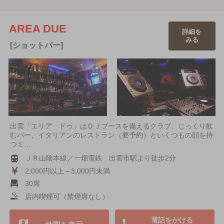
AREA DUE
詳細を
みる
[ショットバー]
出雲「エリア ドゥ」はＤＪブースを備えるクラブ、じっくり飲
むバー、イタリアンのレストラン（要予約）といくつもの顔を持
つミ…
ＪＲ山陰本線／一畑電鉄 出雲市駅より徒歩2分
2,000円以上～3,000円未満
30席
店内喫煙可（禁煙席なし）
電話をかける