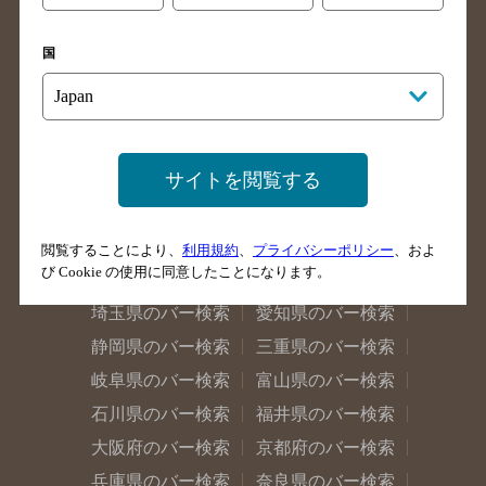
北海道のバー検索
青森県のバー検索
国
岩手県のバー検索
宮城県のバー検索
秋田県のバー検索
山形県のバー検索
福島県のバー検索
茨城県のバー検索
サイトを閲覧する
栃木県のバー検索
群馬県のバー検索
山梨県のバー検索
長野県のバー検索
新潟県のバー検索
東京都のバー検索
閲覧することにより、
利用規約
、
プライバシーポリシー
、およ
び Cookie の使用に同意したことになります。
神奈川県のバー検索
千葉県のバー検索
埼玉県のバー検索
愛知県のバー検索
静岡県のバー検索
三重県のバー検索
岐阜県のバー検索
富山県のバー検索
石川県のバー検索
福井県のバー検索
大阪府のバー検索
京都府のバー検索
兵庫県のバー検索
奈良県のバー検索