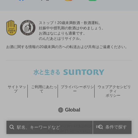
ストップ！20歳未満飲酒・飲酒運転。
妊娠中や授乳期の飲酒はやめましょう。
お酒はなによりも適量です。
のんだあとはリサイクル。
お酒に関する情報の20歳未満の方への転送および共有はご遠慮ください。
サイトマッ
ご利用にあたっ
プライバシーポリシ
ウェブアクセシビリ
プ
て
ー
ティ
ポリシー
新しいウィンドウで開く
Global
COPYRIGHT © SUNTORY HOLDINGS LIMITED.
条件で探す
ALL RIGHTS RESERVED.