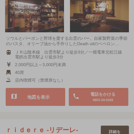
ソウルとバーボンと野球を愛する出雲のバー。自家製野菜の季節
のパスタ、オリーブ油から手作りしたDeath oilのペペロン…
ＪＲ山陰本線 出雲市駅より徒歩3分／一畑電車北松江線
電鉄出雲市駅より徒歩3分
2,000円以上～3,000円未満
40席
店内喫煙可（禁煙席なし）
電話をかける
地図を表示
0853-24-0169
ｒｉｄｅｒｅ -リデーレ-
詳細を