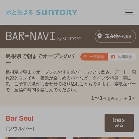
このページの本文へ移動
メニ
現在地
から探す
島根県で朝までオープンのバ
一覧表示
地図表示
ー
島根県で朝までオープンのおすすめバー。ひとり飲み、デート、隠
れ家的フンイキ、夜景が楽しめるバーなど、タイプや特徴・雰囲
気、ご予算の条件に合わせて絞り込むこともできます。素敵なバー
で、至福の時間を楽しんでください。
1〜3
3
件を表示 ／
全
件
Bar Soul
詳細を
みる
[ソウルバー]