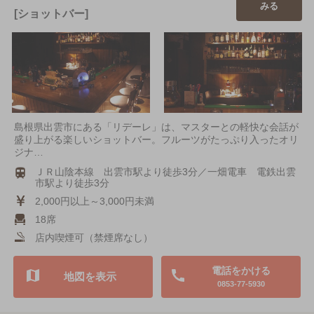
みる
[ショットバー]
島根県出雲市にある「リデーレ」は、マスターとの軽快な会話が
盛り上がる楽しいショットバー。フルーツがたっぷり入ったオリ
ジナ…
ＪＲ山陰本線 出雲市駅より徒歩3分／一畑電車 電鉄出雲
市駅より徒歩3分
2,000円以上～3,000円未満
18席
店内喫煙可（禁煙席なし）
電話をかける
地図を表示
0853-77-5930