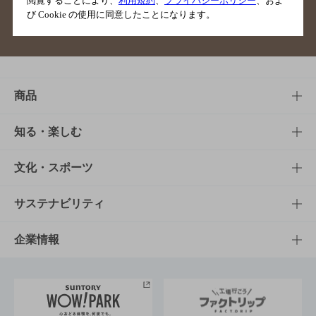
閲覧することにより、
利用規約
、
プライバシーポリシー
、およ
び Cookie の使用に同意したことになります。
サイトマップ
ご意見・ご感想
利用規約
商品
商品TOP
知る・楽しむ
商品一覧
知る・楽しむTOP
文化・スポーツ
商品発売情報
キャンペーン
文化・スポーツTOP
サステナビリティ
栄養成分一覧
工場見学
サントリーホール
サステナビリティTOP
企業情報
お料理・お酒レシピ
サントリー美術館
トップメッセージ
企業情報TOP
地域情報
サントリーサンバーズ大阪
サントリーが考えるサステナビリティ経営
企業概要