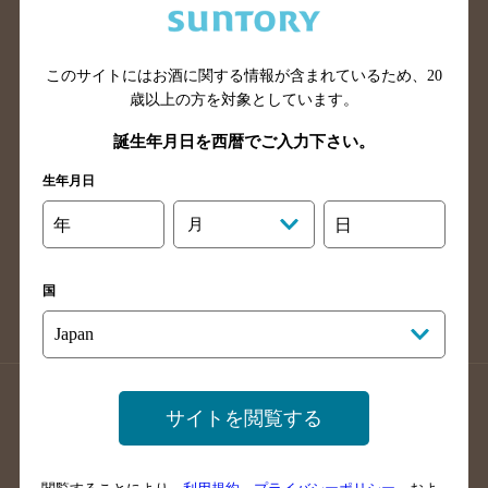
滋賀県のバー検索
和歌山県のバー検索
広島県のバー検索
岡山県のバー検索
このサイトにはお酒に関する情報が含まれているため、
20
山口県のバー検索
鳥取県のバー検索
歳以上の方を対象としています。
島根県のバー検索
徳島県のバー検索
誕生年月日を西暦でご入力下さい。
香川県のバー検索
愛媛県のバー検索
生年月日
高知県のバー検索
福岡県のバー検索
長崎県のバー検索
佐賀県のバー検索
年
月
日
大分県のバー検索
熊本県のバー検索
宮崎県のバー検索
鹿児島県のバー検索
国
沖縄県のバー検索
店舗登録方法のご案内
店舗情報更新方法のご案内
サイトを閲覧する
掲載店舗様ログイン