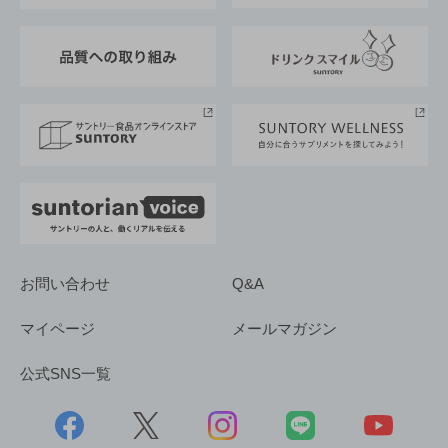
東京サントリーサンゴリアス
ESG情報ポータル
グループ企業一覧
サントリースポーツ
サステナビリティストーリーズ
事業所一覧
採用情報
お問い合わせ
Q&A
マイページ
メールマガジン
公式SNS一覧