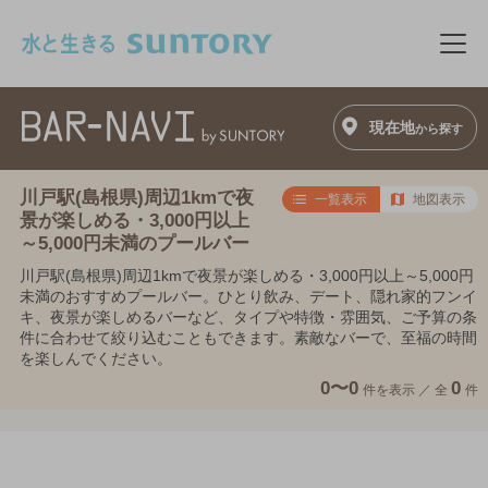
このページの本文へ移動
メニ
現在地
から探す
川戸駅(島根県)周辺1kmで夜
一覧表示
地図表示
景が楽しめる・3,000円以上
～5,000円未満のプールバー
川戸駅(島根県)周辺1kmで夜景が楽しめる・3,000円以上～5,000円
未満のおすすめプールバー。ひとり飲み、デート、隠れ家的フンイ
キ、夜景が楽しめるバーなど、タイプや特徴・雰囲気、ご予算の条
件に合わせて絞り込むこともできます。素敵なバーで、至福の時間
を楽しんでください。
0〜0
0
件を表示 ／
全
件