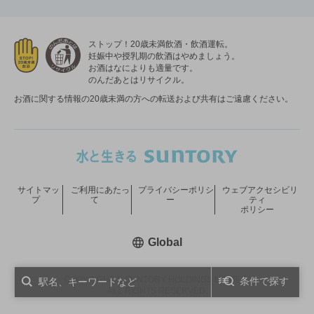
ストップ！20歳未満飲酒・飲酒運転。
妊娠中や授乳期の飲酒はやめましょう。
お酒はなによりも適量です。
のんだあとはリサイクル。
お酒に関する情報の20歳未満の方への転送および共有はご遠慮ください。
サイトマッ
ご利用にあたっ
プライバシーポリシ
ウェブアクセシビリ
プ
て
ー
ティ
ポリシー
新しいウィンドウで開く
Global
COPYRIGHT © SUNTORY HOLDINGS LIMITED.
条件で探す
ALL RIGHTS RESERVED.