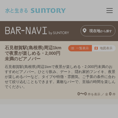
このページの本文へ移動
メニ
現在地
から探す
石見都賀駅(島根県)周辺1km
一覧表示
地図表示
で夜景が楽しめる・2,000円
未満のピアノバー
石見都賀駅(島根県)周辺1kmで夜景が楽しめる・2,000円未満のお
すすめピアノバー。ひとり飲み、デート、隠れ家的フンイキ、夜景
が楽しめるバーなど、タイプや特徴・雰囲気、ご予算の条件に合わ
せて絞り込むこともできます。素敵なバーで、至福の時間を楽しん
でください。
0〜0
0
件を表示 ／
全
件