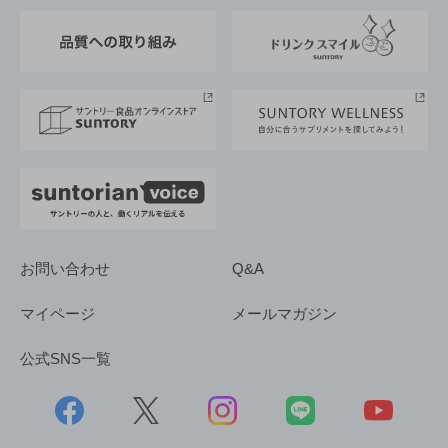
東京サントリーサンゴリアス
ESG情報ポータル
グループ企業一覧
サントリースポーツ
サステナビリティストーリーズ
事業所一覧
採用情報
お問い合わせ
Q&A
マイページ
メールマガジン
公式SNS一覧