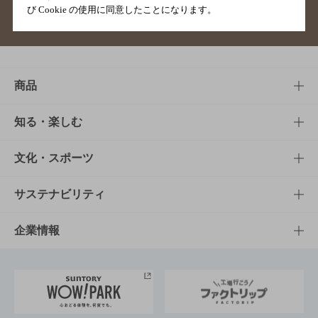
び Cookie の使用に同意したことになります。
サイトマップ
ご意見・ご感想
利用規約
商品
商品TOP
知る・楽しむ
商品一覧
知る・楽しむTOP
文化・スポーツ
商品発売情報
キャンペーン
文化・スポーツTOP
サステナビリティ
栄養成分一覧
工場見学
サントリーホール
サステナビリティTOP
企業情報
お料理・お酒レシピ
サントリー美術館
トップメッセージ
企業情報TOP
地域情報
サントリーサンバーズ大阪
サントリーが考えるサステナビリティ経営
企業概要