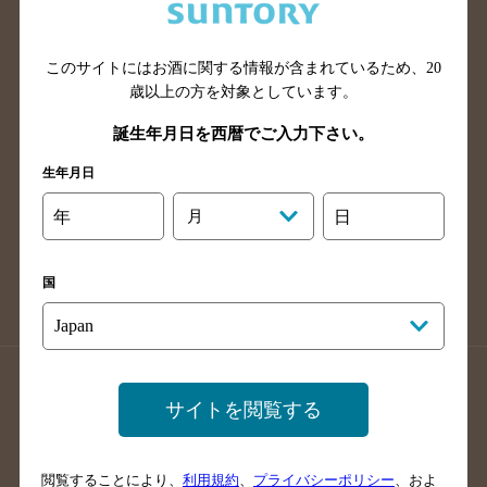
滋賀県のバー検索
和歌山県のバー検索
広島県のバー検索
岡山県のバー検索
山口県のバー検索
鳥取県のバー検索
このサイトにはお酒に関する情報が含まれているため、
20
歳以上の方を対象としています。
島根県のバー検索
徳島県のバー検索
誕生年月日を西暦でご入力下さい。
香川県のバー検索
愛媛県のバー検索
高知県のバー検索
福岡県のバー検索
生年月日
長崎県のバー検索
佐賀県のバー検索
年
月
日
大分県のバー検索
熊本県のバー検索
宮崎県のバー検索
鹿児島県のバー検索
国
沖縄県のバー検索
店舗登録方法のご案内
店舗情報更新方法のご案内
サイトを閲覧する
掲載店舗様ログイン
閲覧することにより、
利用規約
、
プライバシーポリシー
、およ