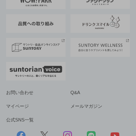
地域情報
サントリーサンバーズ大阪
サントリーが考えるサステナビリティ経営
企業概要
東京サントリーサンゴリアス
ESG情報ポータル
グループ企業一覧
サントリースポーツ
サステナビリティストーリーズ
事業所一覧
採用情報
お問い合わせ
Q&A
マイページ
メールマガジン
公式SNS一覧