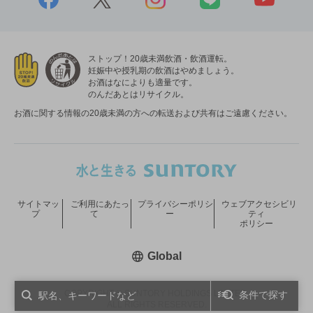
ストップ！20歳未満飲酒・飲酒運転。
妊娠中や授乳期の飲酒はやめましょう。
お酒はなによりも適量です。
のんだあとはリサイクル。
お酒に関する情報の20歳未満の方への転送および共有はご遠慮ください。
サイトマッ
ご利用にあたっ
プライバシーポリシ
ウェブアクセシビリ
プ
て
ー
ティ
ポリシー
新しいウィンドウで開く
Global
COPYRIGHT © SUNTORY HOLDINGS LIMITED.
条件で探す
ALL RIGHTS RESERVED.