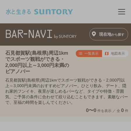
このページの本文へ移動
メニ
現在地
から探す
石見都賀駅(島根県)周辺1km
一覧表示
地図表示
でスポーツ観戦ができる・
2,000円以上～3,000円未満の
ピアノバー
石見都賀駅(島根県)周辺1kmでスポーツ観戦ができる・2,000円以
上～3,000円未満のおすすめピアノバー。ひとり飲み、デート、隠
れ家的フンイキ、夜景が楽しめるバーなど、タイプや特徴・雰囲
気、ご予算の条件に合わせて絞り込むこともできます。素敵なバー
で、至福の時間を楽しんでください。
0〜0
0
件を表示 ／
全
件