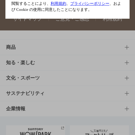
閲覧することにより、
利用規約
、
プライバシーポリシー
、およ
び Cookie の使用に同意したことになります。
サイトマップ
ご意見・ご感想
利用規約
商品
商品TOP
知る・楽しむ
商品一覧
知る・楽しむTOP
文化・スポーツ
商品発売情報
キャンペーン
文化・スポーツTOP
サステナビリティ
栄養成分一覧
工場見学
サントリーホール
サステナビリティTOP
企業情報
お料理・お酒レシピ
サントリー美術館
トップメッセージ
企業情報TOP