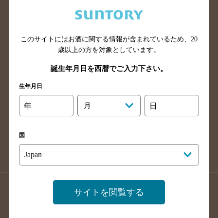
兵庫県のバー検索
奈良県のバー検索
滋賀県のバー検索
和歌山県のバー検索
広島県のバー検索
岡山県のバー検索
このサイトにはお酒に関する情報が含まれているため、
20
山口県のバー検索
鳥取県のバー検索
歳以上の方を対象としています。
島根県のバー検索
徳島県のバー検索
誕生年月日を西暦でご入力下さい。
香川県のバー検索
愛媛県のバー検索
生年月日
高知県のバー検索
福岡県のバー検索
年
月
日
長崎県のバー検索
佐賀県のバー検索
大分県のバー検索
熊本県のバー検索
国
宮崎県のバー検索
鹿児島県のバー検索
沖縄県のバー検索
店舗登録方法のご案内
店舗情報更新方法のご案内
サイトを閲覧する
掲載店舗様ログイン