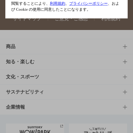
閲覧することにより、
利用規約
、
プライバシーポリシー
、およ
び Cookie の使用に同意したことになります。
サイトマップ
ご意見・ご感想
利用規約
商品
商品TOP
知る・楽しむ
商品一覧
知る・楽しむTOP
文化・スポーツ
商品発売情報
キャンペーン
文化・スポーツTOP
サステナビリティ
栄養成分一覧
工場見学
サントリーホール
サステナビリティTOP
企業情報
お料理・お酒レシピ
サントリー美術館
トップメッセージ
企業情報TOP