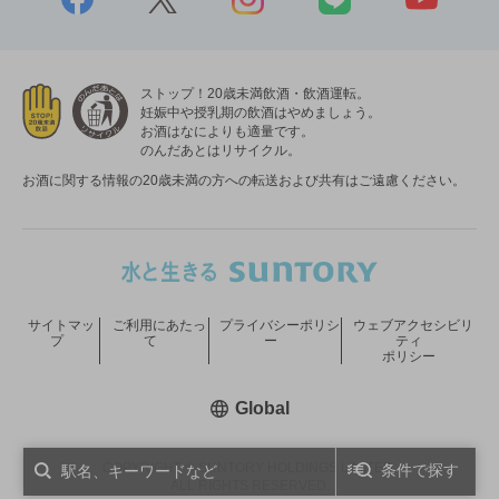
ストップ！20歳未満飲酒・飲酒運転。
妊娠中や授乳期の飲酒はやめましょう。
お酒はなによりも適量です。
のんだあとはリサイクル。
お酒に関する情報の20歳未満の方への転送および共有はご遠慮ください。
サイトマッ
ご利用にあたっ
プライバシーポリシ
ウェブアクセシビリ
プ
て
ー
ティ
ポリシー
新しいウィンドウで開く
Global
COPYRIGHT © SUNTORY HOLDINGS LIMITED.
条件で探す
ALL RIGHTS RESERVED.