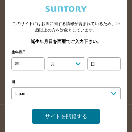
兵庫県のバー検索
奈良県のバー検索
滋賀県のバー検索
和歌山県のバー検索
広島県のバー検索
岡山県のバー検索
このサイトにはお酒に関する情報が含まれているため、
20
山口県のバー検索
鳥取県のバー検索
歳以上の方を対象としています。
島根県のバー検索
徳島県のバー検索
誕生年月日を西暦でご入力下さい。
香川県のバー検索
愛媛県のバー検索
生年月日
高知県のバー検索
福岡県のバー検索
年
月
日
長崎県のバー検索
佐賀県のバー検索
大分県のバー検索
熊本県のバー検索
国
宮崎県のバー検索
鹿児島県のバー検索
沖縄県のバー検索
店舗登録方法のご案内
店舗情報更新方法のご案内
サイトを閲覧する
掲載店舗様ログイン