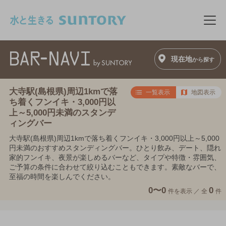
このページの本文へ移動
メニ
現在地
から探す
大寺駅(島根県)周辺1kmで落
一覧表示
地図表示
ち着くフンイキ・3,000円以
上～5,000円未満のスタンデ
ィングバー
大寺駅(島根県)周辺1kmで落ち着くフンイキ・3,000円以上～5,000
円未満のおすすめスタンディングバー。ひとり飲み、デート、隠れ
家的フンイキ、夜景が楽しめるバーなど、タイプや特徴・雰囲気、
ご予算の条件に合わせて絞り込むこともできます。素敵なバーで、
至福の時間を楽しんでください。
0〜0
0
件を表示 ／
全
件