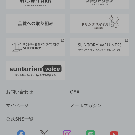
地域情報
サントリーサンバーズ大阪
サントリーが考えるサステナビリティ経営
企業概要
東京サントリーサンゴリアス
ESG情報ポータル
グループ企業一覧
サントリースポーツ
サステナビリティストーリーズ
事業所一覧
採用情報
お問い合わせ
Q&A
マイページ
メールマガジン
公式SNS一覧