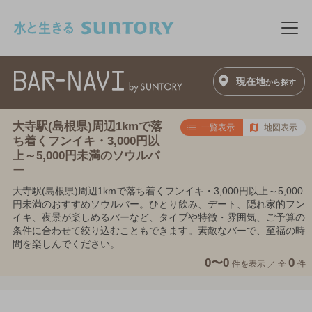
このページの本文へ移動
メニ
現在地
から探す
大寺駅(島根県)周辺1kmで落
一覧表示
地図表示
ち着くフンイキ・3,000円以
上～5,000円未満のソウルバ
ー
大寺駅(島根県)周辺1kmで落ち着くフンイキ・3,000円以上～5,000
円未満のおすすめソウルバー。ひとり飲み、デート、隠れ家的フン
イキ、夜景が楽しめるバーなど、タイプや特徴・雰囲気、ご予算の
条件に合わせて絞り込むこともできます。素敵なバーで、至福の時
間を楽しんでください。
0〜0
0
件を表示 ／
全
件