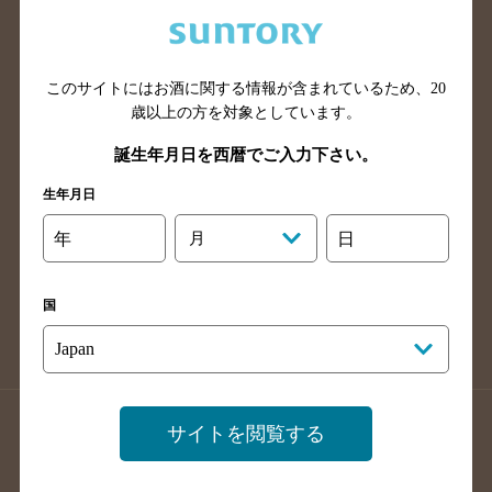
兵庫県のバー検索
奈良県のバー検索
滋賀県のバー検索
和歌山県のバー検索
広島県のバー検索
岡山県のバー検索
このサイトにはお酒に関する情報が含まれているため、
20
山口県のバー検索
鳥取県のバー検索
歳以上の方を対象としています。
島根県のバー検索
徳島県のバー検索
誕生年月日を西暦でご入力下さい。
香川県のバー検索
愛媛県のバー検索
生年月日
高知県のバー検索
福岡県のバー検索
年
月
日
長崎県のバー検索
佐賀県のバー検索
大分県のバー検索
熊本県のバー検索
国
宮崎県のバー検索
鹿児島県のバー検索
沖縄県のバー検索
店舗登録方法のご案内
店舗情報更新方法のご案内
サイトを閲覧する
掲載店舗様ログイン