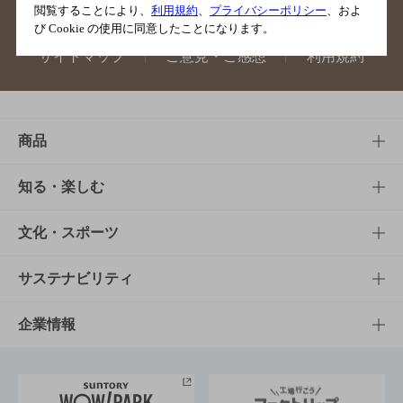
閲覧することにより、
利用規約
、
プライバシーポリシー
、およ
び Cookie の使用に同意したことになります。
サイトマップ
ご意見・ご感想
利用規約
商品
商品TOP
知る・楽しむ
商品一覧
知る・楽しむTOP
文化・スポーツ
商品発売情報
キャンペーン
文化・スポーツTOP
サステナビリティ
栄養成分一覧
工場見学
サントリーホール
サステナビリティTOP
企業情報
お料理・お酒レシピ
サントリー美術館
トップメッセージ
企業情報TOP