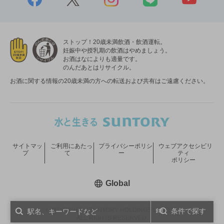
ストップ！20歳未満飲酒・飲酒運転。
妊娠中や授乳期の飲酒はやめましょう。
お酒はなによりも適量です。
のんだあとはリサイクル。
お酒に関する情報の20歳未満の方への転送および共有はご遠慮ください。
サイトマッ
ご利用にあたっ
プライバシーポリシ
ウェブアクセシビリ
プ
て
ー
ティ
ポリシー
新しいウィンドウで開く
Global
COPYRIGHT © SUNTORY HOLDINGS LIMITED.
条件で探す
ALL RIGHTS RESERVED.