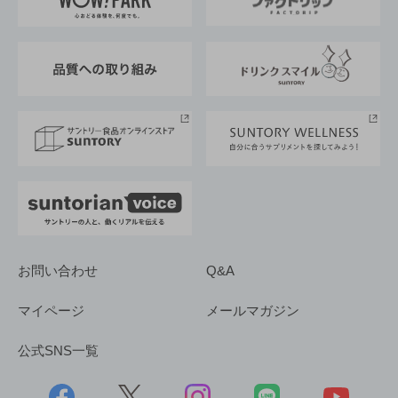
地域情報
サントリーサンバーズ大阪
サントリーが考えるサステナビリティ経営
企業概要
東京サントリーサンゴリアス
ESG情報ポータル
グループ企業一覧
サントリースポーツ
サステナビリティストーリーズ
事業所一覧
採用情報
お問い合わせ
Q&A
マイページ
メールマガジン
公式SNS一覧