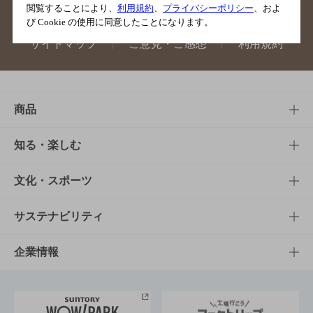
閲覧することにより、
利用規約
、
プライバシーポリシー
、およ
び Cookie の使用に同意したことになります。
サイトマップ
ご意見・ご感想
利用規約
商品
商品TOP
知る・楽しむ
商品一覧
知る・楽しむTOP
文化・スポーツ
商品発売情報
キャンペーン
文化・スポーツTOP
サステナビリティ
栄養成分一覧
工場見学
サントリーホール
サステナビリティTOP
企業情報
お料理・お酒レシピ
サントリー美術館
トップメッセージ
企業情報TOP