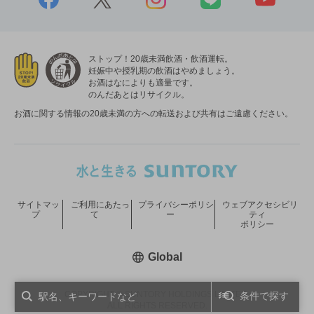
ストップ！20歳未満飲酒・飲酒運転。
妊娠中や授乳期の飲酒はやめましょう。
お酒はなによりも適量です。
のんだあとはリサイクル。
お酒に関する情報の20歳未満の方への転送および共有はご遠慮ください。
サイトマッ
ご利用にあたっ
プライバシーポリシ
ウェブアクセシビリ
プ
て
ー
ティ
ポリシー
新しいウィンドウで開く
Global
COPYRIGHT © SUNTORY HOLDINGS LIMITED.
条件で探す
ALL RIGHTS RESERVED.