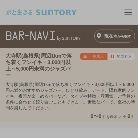
このページの本文へ移動
メニ
現在地
から探す
大寺駅(島根県)周辺1kmで落
一覧表示
地図表示
ち着くフンイキ・3,000円以
上～5,000円未満のジャズバ
ー
大寺駅(島根県)周辺1kmで落ち着くフンイキ・3,000円以上～5,000
円未満のおすすめジャズバー。ひとり飲み、デート、隠れ家的フン
イキ、夜景が楽しめるバーなど、タイプや特徴・雰囲気、ご予算の
条件に合わせて絞り込むこともできます。素敵なバーで、至福の時
間を楽しんでください。
0〜0
0
件を表示 ／
全
件