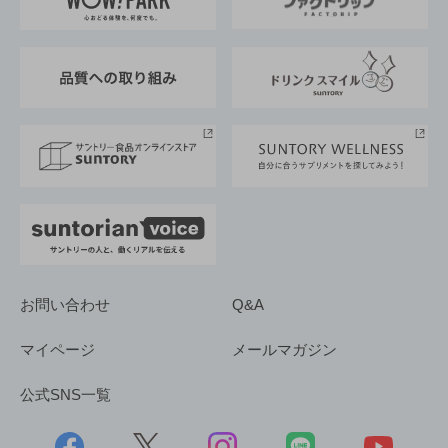
地域情報
サントリーサンバーズ大阪
サントリーが考えるサステナビリティ経営
企業概要
東京サントリーサンゴリアス
ESG情報ポータル
グループ企業一覧
サントリースポーツ
サステナビリティストーリーズ
事業所一覧
採用情報
お問い合わせ
Q&A
マイページ
メールマガジン
公式SNS一覧