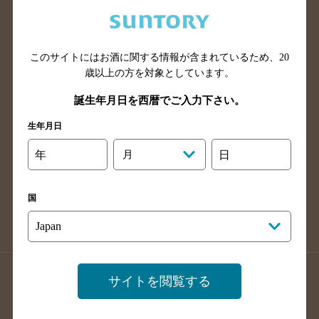
兵庫県のバー検索
奈良県のバー検索
滋賀県のバー検索
和歌山県のバー検索
広島県のバー検索
岡山県のバー検索
このサイトにはお酒に関する情報が含まれているため、
20
山口県のバー検索
鳥取県のバー検索
歳以上の方を対象としています。
島根県のバー検索
徳島県のバー検索
誕生年月日を西暦でご入力下さい。
香川県のバー検索
愛媛県のバー検索
生年月日
高知県のバー検索
福岡県のバー検索
年
月
日
長崎県のバー検索
佐賀県のバー検索
大分県のバー検索
熊本県のバー検索
国
宮崎県のバー検索
鹿児島県のバー検索
沖縄県のバー検索
店舗登録方法のご案内
店舗情報更新方法のご案内
サイトを閲覧する
掲載店舗様ログイン