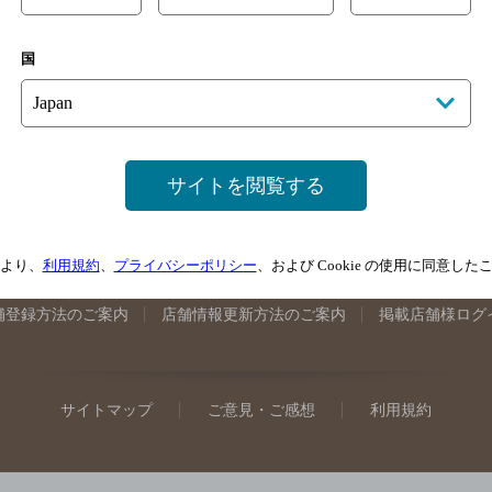
手県のバー検索
宮城県のバー検索
秋田県のバー検索
山形
国
馬県のバー検索
山梨県のバー検索
長野県のバー検索
新潟
埼玉県のバー検索
愛知県のバー検索
静岡県のバー検索
三
井県のバー検索
大阪府のバー検索
京都府のバー検索
兵庫
広島県のバー検索
岡山県のバー検索
山口県のバー検索
鳥
サイトを閲覧する
媛県のバー検索
高知県のバー検索
福岡県のバー検索
長崎
崎県のバー検索
鹿児島県のバー検索
沖縄県のバー検索
より、
利用規約
、
プライバシーポリシー
、および Cookie の使用に同意し
舗登録方法のご案内
店舗情報更新方法のご案内
掲載店舗様ログ
サイトマップ
ご意見・ご感想
利用規約