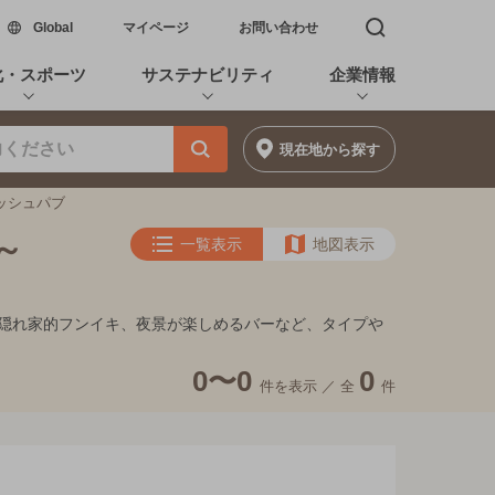
新しいウィンドウで開く
Global
マイページ
お問い合わせ
検索窓を開く
化・スポーツ
サステナビリティ
企業情報
現在地
から探す
リッシュパブ
～
一覧表示
地図表示
ート、隠れ家的フンイキ、夜景が楽しめるバーなど、タイプや
0〜0
0
件を表示 ／
全
件