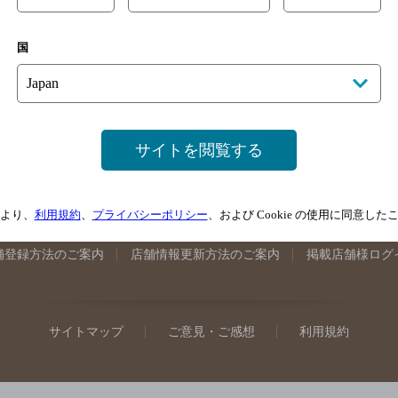
手県のバー検索
宮城県のバー検索
秋田県のバー検索
山形
国
馬県のバー検索
山梨県のバー検索
長野県のバー検索
新潟
埼玉県のバー検索
愛知県のバー検索
静岡県のバー検索
三
井県のバー検索
大阪府のバー検索
京都府のバー検索
兵庫
広島県のバー検索
岡山県のバー検索
山口県のバー検索
鳥
サイトを閲覧する
媛県のバー検索
高知県のバー検索
福岡県のバー検索
長崎
崎県のバー検索
鹿児島県のバー検索
沖縄県のバー検索
より、
利用規約
、
プライバシーポリシー
、および Cookie の使用に同意し
舗登録方法のご案内
店舗情報更新方法のご案内
掲載店舗様ログ
サイトマップ
ご意見・ご感想
利用規約