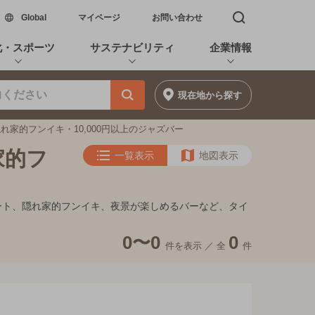
新しいウィンドウで開く
Global
マイページ
お問い合わせ
検索窓を開く
化・スポーツ
サステナビリティ
企業情報
現在地
から探す
れ家的フンイキ・10,000円以上のジャズバー
家的フ
一覧表示
地図表示
デート、隠れ家的フンイキ、夜景が楽しめるバーなど、タイ
0〜0
0
件を表示 ／
全
件