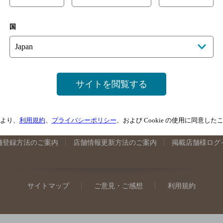
手県のバー検索
宮城県のバー検索
秋田県のバー検索
山形
国
馬県のバー検索
山梨県のバー検索
長野県のバー検索
新潟
埼玉県のバー検索
愛知県のバー検索
静岡県のバー検索
三
井県のバー検索
大阪府のバー検索
京都府のバー検索
兵庫
広島県のバー検索
岡山県のバー検索
山口県のバー検索
鳥
サイトを閲覧する
媛県のバー検索
高知県のバー検索
福岡県のバー検索
長崎
崎県のバー検索
鹿児島県のバー検索
沖縄県のバー検索
より、
利用規約
、
プライバシーポリシー
、および Cookie の使用に同意し
舗登録方法のご案内
店舗情報更新方法のご案内
掲載店舗様ログ
サイトマップ
ご意見・ご感想
利用規約