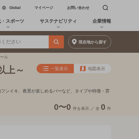
新しいウィンドウで開く
Global
マイページ
お問い合わせ
検索窓を開く
化・スポーツ
サステナビリティ
企業情報
現在地
から探す
バール
円以上～
一覧表示
地図表示
れ家的フンイキ、夜景が楽しめるバーなど、タイプや特徴・雰
0〜0
0
件を表示 ／
全
件