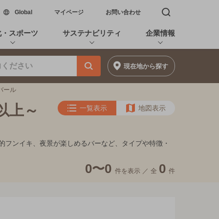
新しいウィンドウで開く
Global
マイページ
お問い合わせ
検索窓を開く
化・スポーツ
サステナビリティ
企業情報
現在地
から探す
のバール
円以上～
一覧表示
地図表示
隠れ家的フンイキ、夜景が楽しめるバーなど、タイプや特徴・
0〜0
0
件を表示 ／
全
件