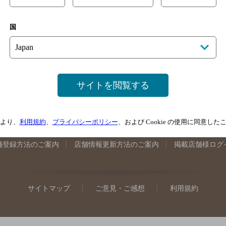
手県のバー検索
宮城県のバー検索
秋田県のバー検索
山形
国
馬県のバー検索
山梨県のバー検索
長野県のバー検索
新潟
埼玉県のバー検索
愛知県のバー検索
静岡県のバー検索
三
井県のバー検索
大阪府のバー検索
京都府のバー検索
兵庫
広島県のバー検索
岡山県のバー検索
山口県のバー検索
鳥
サイトを閲覧する
媛県のバー検索
高知県のバー検索
福岡県のバー検索
長崎
崎県のバー検索
鹿児島県のバー検索
沖縄県のバー検索
より、
利用規約
、
プライバシーポリシー
、および Cookie の使用に同意し
舗登録方法のご案内
店舗情報更新方法のご案内
掲載店舗様ログ
サイトマップ
ご意見・ご感想
利用規約