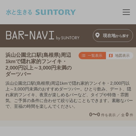
このページの本文へ移動
メニ
現在地
から探す
浜山公園北口駅(島根県)周辺
一覧表示
地図表示
1kmで隠れ家的フンイキ・
2,000円以上～3,000円未満の
ダーツバー
浜山公園北口駅(島根県)周辺1kmで隠れ家的フンイキ・2,000円以
上～3,000円未満のおすすめダーツバー。ひとり飲み、デート、隠
れ家的フンイキ、夜景が楽しめるバーなど、タイプや特徴・雰囲
気、ご予算の条件に合わせて絞り込むこともできます。素敵なバー
で、至福の時間を楽しんでください。
0〜0
0
件を表示 ／
全
件