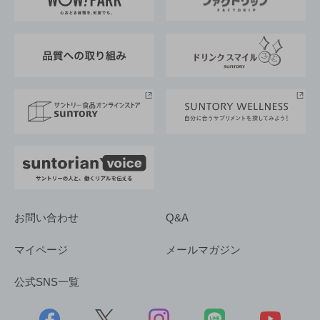
地域情報
サントリーサンバーズ大阪
サントリーが考えるサステナビリティ経営
企業概要
東京サントリーサンゴリアス
ESG情報ポータル
グループ企業一覧
サントリースポーツ
サステナビリティストーリーズ
事業所一覧
採用情報
お問い合わせ
Q&A
マイページ
メールマガジン
公式SNS一覧