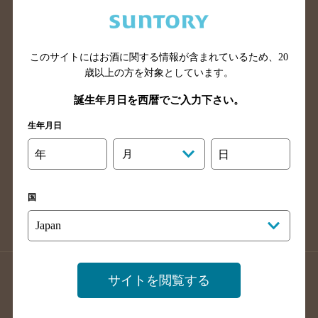
兵庫県のバー検索
奈良県のバー検索
滋賀県のバー検索
和歌山県のバー検索
広島県のバー検索
岡山県のバー検索
このサイトにはお酒に関する情報が含まれているため、
20
山口県のバー検索
鳥取県のバー検索
歳以上の方を対象としています。
島根県のバー検索
徳島県のバー検索
誕生年月日を西暦でご入力下さい。
香川県のバー検索
愛媛県のバー検索
生年月日
高知県のバー検索
福岡県のバー検索
年
月
日
長崎県のバー検索
佐賀県のバー検索
大分県のバー検索
熊本県のバー検索
国
宮崎県のバー検索
鹿児島県のバー検索
沖縄県のバー検索
店舗登録方法のご案内
店舗情報更新方法のご案内
サイトを閲覧する
掲載店舗様ログイン