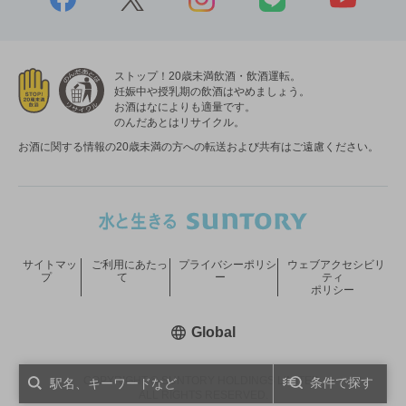
ストップ！20歳未満飲酒・飲酒運転。
妊娠中や授乳期の飲酒はやめましょう。
お酒はなによりも適量です。
のんだあとはリサイクル。
お酒に関する情報の20歳未満の方への転送および共有はご遠慮ください。
サイトマッ
ご利用にあたっ
プライバシーポリシ
ウェブアクセシビリ
プ
て
ー
ティ
ポリシー
新しいウィンドウで開く
Global
COPYRIGHT © SUNTORY HOLDINGS LIMITED.
条件で探す
ALL RIGHTS RESERVED.