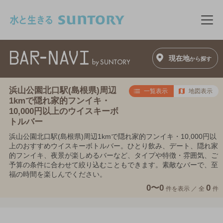
このページの本文へ移動
メニ
現在地
から探す
浜山公園北口駅(島根県)周辺
一覧表示
地図表示
1kmで隠れ家的フンイキ・
10,000円以上のウイスキーボ
トルバー
浜山公園北口駅(島根県)周辺1kmで隠れ家的フンイキ・10,000円以
上のおすすめウイスキーボトルバー。ひとり飲み、デート、隠れ家
的フンイキ、夜景が楽しめるバーなど、タイプや特徴・雰囲気、ご
予算の条件に合わせて絞り込むこともできます。素敵なバーで、至
福の時間を楽しんでください。
0〜0
0
件を表示 ／
全
件