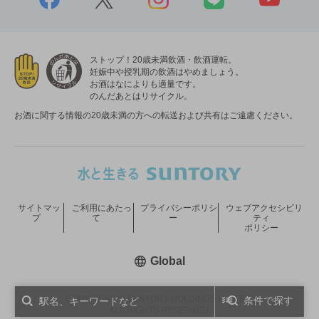
ストップ！20歳未満飲酒・飲酒運転。
妊娠中や授乳期の飲酒はやめましょう。
お酒はなによりも適量です。
のんだあとはリサイクル。
お酒に関する情報の20歳未満の方への転送および共有はご遠慮ください。
サイトマッ
ご利用にあたっ
プライバシーポリシ
ウェブアクセシビリ
プ
て
ー
ティ
ポリシー
新しいウィンドウで開く
Global
COPYRIGHT © SUNTORY HOLDINGS LIMITED.
条件で探す
ALL RIGHTS RESERVED.