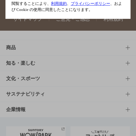
閲覧することにより、
利用規約
、
プライバシーポリシー
、およ
び Cookie の使用に同意したことになります。
サイトマップ
ご意見・ご感想
利用規約
商品
商品TOP
知る・楽しむ
商品一覧
知る・楽しむTOP
文化・スポーツ
商品発売情報
キャンペーン
文化・スポーツTOP
サステナビリティ
栄養成分一覧
工場見学
サントリーホール
サステナビリティTOP
企業情報
お料理・お酒レシピ
サントリー美術館
トップメッセージ
企業情報TOP