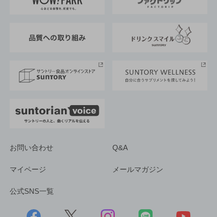
地域情報
サントリーサンバーズ大阪
サントリーが考えるサステナビリティ経営
企業概要
東京サントリーサンゴリアス
ESG情報ポータル
グループ企業一覧
サントリースポーツ
サステナビリティストーリーズ
事業所一覧
採用情報
お問い合わせ
Q&A
マイページ
メールマガジン
公式SNS一覧