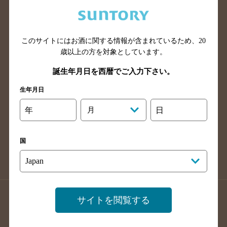
兵庫県のバー検索
奈良県のバー検索
滋賀県のバー検索
和歌山県のバー検索
広島県のバー検索
岡山県のバー検索
このサイトにはお酒に関する情報が含まれているため、
20
山口県のバー検索
鳥取県のバー検索
歳以上の方を対象としています。
島根県のバー検索
徳島県のバー検索
誕生年月日を西暦でご入力下さい。
香川県のバー検索
愛媛県のバー検索
生年月日
高知県のバー検索
福岡県のバー検索
年
月
日
長崎県のバー検索
佐賀県のバー検索
大分県のバー検索
熊本県のバー検索
国
宮崎県のバー検索
鹿児島県のバー検索
沖縄県のバー検索
店舗登録方法のご案内
店舗情報更新方法のご案内
サイトを閲覧する
掲載店舗様ログイン