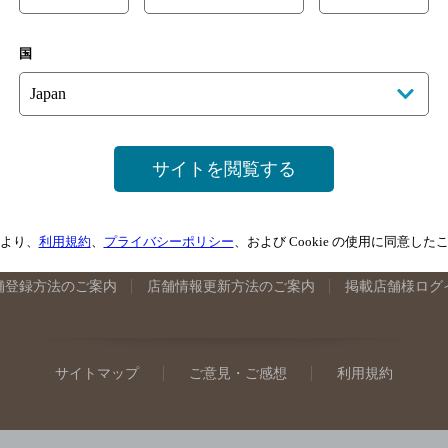
手県のバー検索
宮城県のバー検索
秋田県のバー検索
山形
国
馬県のバー検索
山梨県のバー検索
長野県のバー検索
新潟
埼玉県のバー検索
愛知県のバー検索
静岡県のバー検索
三
井県のバー検索
大阪府のバー検索
京都府のバー検索
兵庫
広島県のバー検索
岡山県のバー検索
山口県のバー検索
鳥
サイトを閲覧する
媛県のバー検索
高知県のバー検索
福岡県のバー検索
長崎
崎県のバー検索
鹿児島県のバー検索
沖縄県のバー検索
より、
利用規約
、
プライバシーポリシー
、および Cookie の使用に同意し
舗登録方法のご案内
店舗情報更新方法のご案内
掲載店舗様ログ
サイトマップ
ご意見・ご感想
利用規約