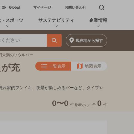
新しいウィンドウで開く
Global
マイページ
お問い合わせ
検索窓を開く
化・スポーツ
サステナビリティ
企業情報
現在地
から探す
0円未満のソウルバー
えが充
一覧表示
地図表示
ト、隠れ家的フンイキ、夜景が楽しめるバーなど、タイプや
0〜0
0
件を表示 ／
全
件