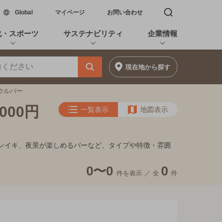
新しいウィンドウで開く
Global
マイページ
お問い合わせ
検索窓を開く
化・スポーツ
サステナビリティ
企業情報
現在地
から探す
ソウルバー
000円
一覧表示
地図表示
的フンイキ、夜景が楽しめるバーなど、タイプや特徴・雰囲
0〜0
0
件を表示 ／
全
件