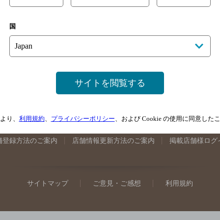
手県のバー検索
宮城県のバー検索
秋田県のバー検索
山形
国
馬県のバー検索
山梨県のバー検索
長野県のバー検索
新潟
埼玉県のバー検索
愛知県のバー検索
静岡県のバー検索
三
井県のバー検索
大阪府のバー検索
京都府のバー検索
兵庫
広島県のバー検索
岡山県のバー検索
山口県のバー検索
鳥
サイトを閲覧する
媛県のバー検索
高知県のバー検索
福岡県のバー検索
長崎
崎県のバー検索
鹿児島県のバー検索
沖縄県のバー検索
より、
利用規約
、
プライバシーポリシー
、および Cookie の使用に同意し
舗登録方法のご案内
店舗情報更新方法のご案内
掲載店舗様ログ
サイトマップ
ご意見・ご感想
利用規約