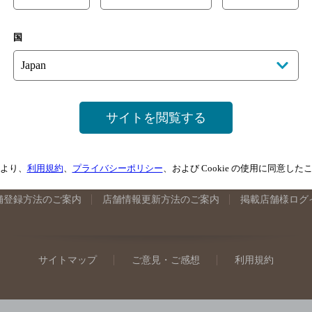
手県のバー検索
宮城県のバー検索
秋田県のバー検索
山形
国
馬県のバー検索
山梨県のバー検索
長野県のバー検索
新潟
埼玉県のバー検索
愛知県のバー検索
静岡県のバー検索
三
井県のバー検索
大阪府のバー検索
京都府のバー検索
兵庫
広島県のバー検索
岡山県のバー検索
山口県のバー検索
鳥
サイトを閲覧する
媛県のバー検索
高知県のバー検索
福岡県のバー検索
長崎
崎県のバー検索
鹿児島県のバー検索
沖縄県のバー検索
より、
利用規約
、
プライバシーポリシー
、および Cookie の使用に同意し
舗登録方法のご案内
店舗情報更新方法のご案内
掲載店舗様ログ
サイトマップ
ご意見・ご感想
利用規約