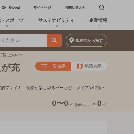
新しいウィンドウで開く
Global
マイページ
お問い合わせ
検索窓を開く
化・スポーツ
サステナビリティ
企業情報
現在地
から探す
0円以上のバー
えが充
一覧表示
地図表示
れ家的フンイキ、夜景が楽しめるバーなど、タイプや特徴・
0〜0
0
件を表示 ／
全
件