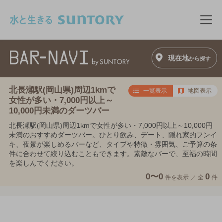
このページの本文へ移動
メニ
現在地
から探す
北長瀬駅(岡山県)周辺1kmで
一覧表示
地図表示
女性が多い・7,000円以上～
10,000円未満のダーツバー
北長瀬駅(岡山県)周辺1kmで女性が多い・7,000円以上～10,000円
未満のおすすめダーツバー。ひとり飲み、デート、隠れ家的フンイ
キ、夜景が楽しめるバーなど、タイプや特徴・雰囲気、ご予算の条
件に合わせて絞り込むこともできます。素敵なバーで、至福の時間
を楽しんでください。
0〜0
0
件を表示 ／
全
件