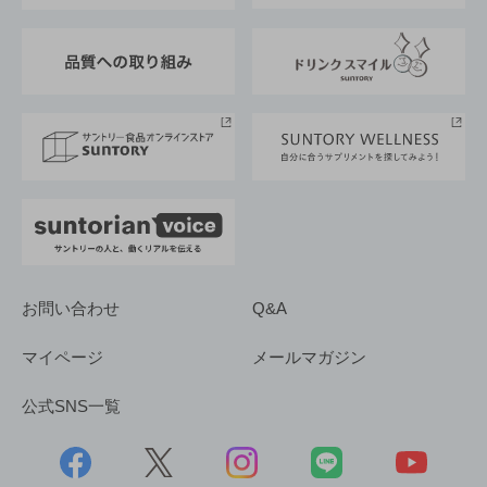
東京サントリーサンゴリアス
ESG情報ポータル
グループ企業一覧
サントリースポーツ
サステナビリティストーリーズ
事業所一覧
採用情報
お問い合わせ
Q&A
マイページ
メールマガジン
公式SNS一覧