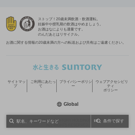
ストップ！20歳未満飲酒・飲酒運転。
妊娠中や授乳期の飲酒はやめましょう。
お酒はなによりも適量です。
のんだあとはリサイクル。
お酒に関する情報の20歳未満の方への転送および共有はご遠慮ください。
サイトマッ
ご利用にあたっ
プライバシーポリシ
ウェブアクセシビリ
プ
て
ー
ティ
ポリシー
新しいウィンドウで開く
Global
COPYRIGHT © SUNTORY HOLDINGS LIMITED.
条件で探す
ALL RIGHTS RESERVED.