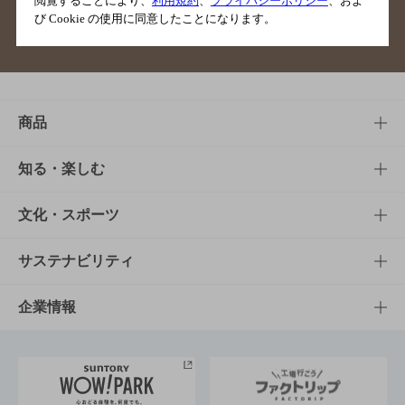
閲覧することにより、
利用規約
、
プライバシーポリシー
、およ
び Cookie の使用に同意したことになります。
サイトマップ
ご意見・ご感想
利用規約
商品
商品TOP
知る・楽しむ
商品一覧
知る・楽しむTOP
文化・スポーツ
商品発売情報
キャンペーン
文化・スポーツTOP
サステナビリティ
栄養成分一覧
工場見学
サントリーホール
サステナビリティTOP
企業情報
お料理・お酒レシピ
サントリー美術館
トップメッセージ
企業情報TOP
地域情報
サントリーサンバーズ大阪
サントリーが考えるサステナビリティ経営
企業概要