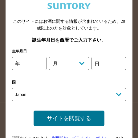
滋賀県のバー検索
和歌山県のバー検索
広島県のバー検索
岡山県のバー検索
このサイトにはお酒に関する情報が含まれているため、
20
山口県のバー検索
鳥取県のバー検索
歳以上の方を対象としています。
島根県のバー検索
徳島県のバー検索
誕生年月日を西暦でご入力下さい。
香川県のバー検索
愛媛県のバー検索
生年月日
高知県のバー検索
福岡県のバー検索
長崎県のバー検索
佐賀県のバー検索
年
月
日
大分県のバー検索
熊本県のバー検索
宮崎県のバー検索
鹿児島県のバー検索
国
沖縄県のバー検索
店舗登録方法のご案内
店舗情報更新方法のご案内
サイトを閲覧する
掲載店舗様ログイン