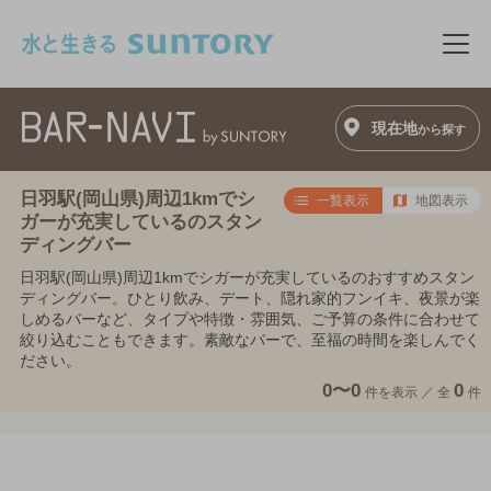
このページの本文へ移動
メニ
現在地
から探す
日羽駅(岡山県)周辺1kmでシ
一覧表示
地図表示
ガーが充実しているのスタン
ディングバー
日羽駅(岡山県)周辺1kmでシガーが充実しているのおすすめスタン
ディングバー。ひとり飲み、デート、隠れ家的フンイキ、夜景が楽
しめるバーなど、タイプや特徴・雰囲気、ご予算の条件に合わせて
絞り込むこともできます。素敵なバーで、至福の時間を楽しんでく
ださい。
0〜0
0
件を表示 ／
全
件