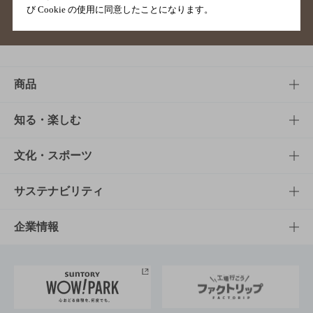
び Cookie の使用に同意したことになります。
サイトマップ
ご意見・ご感想
利用規約
商品
商品TOP
知る・楽しむ
商品一覧
知る・楽しむTOP
文化・スポーツ
商品発売情報
キャンペーン
文化・スポーツTOP
サステナビリティ
栄養成分一覧
工場見学
サントリーホール
サステナビリティTOP
企業情報
お料理・お酒レシピ
サントリー美術館
トップメッセージ
企業情報TOP
地域情報
サントリーサンバーズ大阪
サントリーが考えるサステナビリティ経営
企業概要