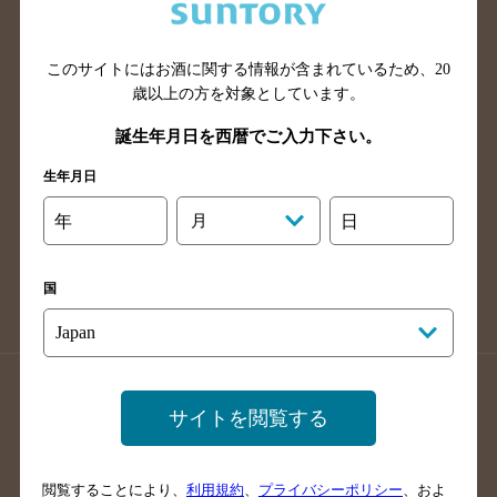
滋賀県のバー検索
和歌山県のバー検索
広島県のバー検索
岡山県のバー検索
山口県のバー検索
鳥取県のバー検索
このサイトにはお酒に関する情報が含まれているため、
20
歳以上の方を対象としています。
島根県のバー検索
徳島県のバー検索
誕生年月日を西暦でご入力下さい。
香川県のバー検索
愛媛県のバー検索
高知県のバー検索
福岡県のバー検索
生年月日
長崎県のバー検索
佐賀県のバー検索
年
月
日
大分県のバー検索
熊本県のバー検索
宮崎県のバー検索
鹿児島県のバー検索
国
沖縄県のバー検索
店舗登録方法のご案内
店舗情報更新方法のご案内
サイトを閲覧する
掲載店舗様ログイン
閲覧することにより、
利用規約
、
プライバシーポリシー
、およ