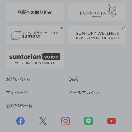
東京サントリーサンゴリアス
ESG情報ポータル
グループ企業一覧
サントリースポーツ
サステナビリティストーリーズ
事業所一覧
採用情報
お問い合わせ
Q&A
マイページ
メールマガジン
公式SNS一覧