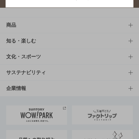
商品
商品TOP
知る・楽しむ
商品一覧
知る・楽しむTOP
文化・スポーツ
商品発売情報
キャンペーン
文化・スポーツTOP
サステナビリティ
栄養成分一覧
工場見学
サントリーホール
サステナビリティTOP
企業情報
お料理・お酒レシピ
サントリー美術館
トップメッセージ
企業情報TOP
地域情報
サントリーサンバーズ大阪
サントリーが考えるサステナビリティ経営
企業概要
東京サントリーサンゴリアス
ESG情報ポータル
グループ企業一覧