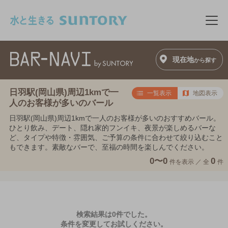
このページの本文へ移動
メニ
現在地
から探す
日羽駅(岡山県)周辺1kmで一
一覧表示
地図表示
人のお客様が多いのバール
日羽駅(岡山県)周辺1kmで一人のお客様が多いのおすすめバール。
ひとり飲み、デート、隠れ家的フンイキ、夜景が楽しめるバーな
ど、タイプや特徴・雰囲気、ご予算の条件に合わせて絞り込むこと
もできます。素敵なバーで、至福の時間を楽しんでください。
0〜0
0
件を表示 ／
全
件
検索結果は0件でした。
条件を変更してお試しください。