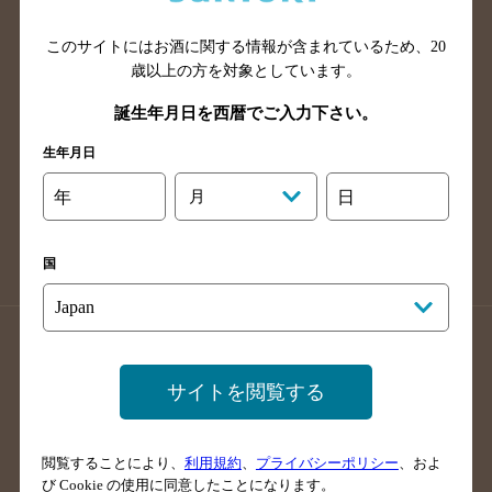
山口県のバー検索
鳥取県のバー検索
このサイトにはお酒に関する情報が含まれているため、
20
島根県のバー検索
徳島県のバー検索
歳以上の方を対象としています。
香川県のバー検索
愛媛県のバー検索
誕生年月日を西暦でご入力下さい。
高知県のバー検索
福岡県のバー検索
生年月日
長崎県のバー検索
佐賀県のバー検索
大分県のバー検索
熊本県のバー検索
年
月
日
宮崎県のバー検索
鹿児島県のバー検索
沖縄県のバー検索
国
店舗登録方法のご案内
店舗情報更新方法のご案内
掲載店舗様ログイン
サイトを閲覧する
閲覧することにより、
利用規約
、
プライバシーポリシー
、およ
サイトマップ
ご意見・ご感想
利用規約
び Cookie の使用に同意したことになります。