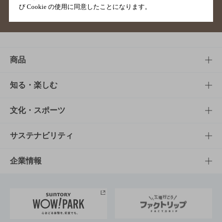
び Cookie の使用に同意したことになります。
サイトマップ
ご意見・ご感想
利用規約
商品
商品TOP
知る・楽しむ
商品一覧
知る・楽しむTOP
文化・スポーツ
商品発売情報
キャンペーン
文化・スポーツTOP
サステナビリティ
栄養成分一覧
工場見学
サントリーホール
サステナビリティTOP
企業情報
お料理・お酒レシピ
サントリー美術館
トップメッセージ
企業情報TOP
地域情報
サントリーサンバーズ大阪
サントリーが考えるサステナビリティ経営
企業概要