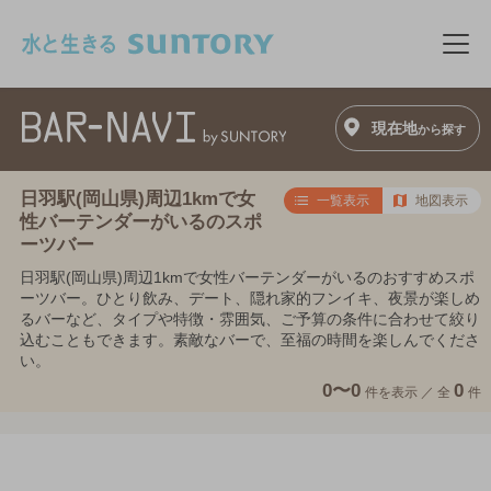
このページの本文へ移動
メニ
現在地
から探す
日羽駅(岡山県)周辺1kmで女
一覧表示
地図表示
性バーテンダーがいるのスポ
ーツバー
日羽駅(岡山県)周辺1kmで女性バーテンダーがいるのおすすめスポ
ーツバー。ひとり飲み、デート、隠れ家的フンイキ、夜景が楽しめ
るバーなど、タイプや特徴・雰囲気、ご予算の条件に合わせて絞り
込むこともできます。素敵なバーで、至福の時間を楽しんでくださ
い。
0〜0
0
件を表示 ／
全
件