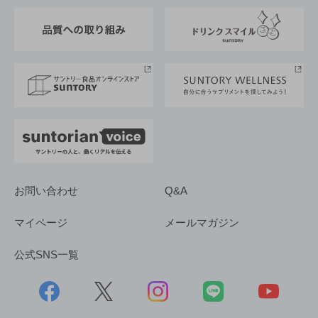
東京サントリーサンゴリアス
ESG情報ポータル
グループ企業一覧
サントリースポーツ
サステナビリティストーリーズ
事業所一覧
採用情報
お問い合わせ
Q&A
マイページ
メールマガジン
公式SNS一覧