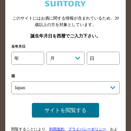
滋賀県のバー検索
和歌山県のバー検索
広島県のバー検索
岡山県のバー検索
山口県のバー検索
鳥取県のバー検索
このサイトにはお酒に関する情報が含まれているため、
20
歳以上の方を対象としています。
島根県のバー検索
徳島県のバー検索
誕生年月日を西暦でご入力下さい。
香川県のバー検索
愛媛県のバー検索
高知県のバー検索
福岡県のバー検索
生年月日
長崎県のバー検索
佐賀県のバー検索
年
月
日
大分県のバー検索
熊本県のバー検索
宮崎県のバー検索
鹿児島県のバー検索
国
沖縄県のバー検索
店舗登録方法のご案内
店舗情報更新方法のご案内
サイトを閲覧する
掲載店舗様ログイン
閲覧することにより、
利用規約
、
プライバシーポリシー
、およ