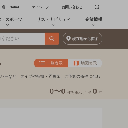
新しいウィンドウで開く
Global
マイページ
お問い合わせ
検索窓を開く
化・スポーツ
サステナビリティ
企業情報
現在地
から探す
ー
一覧表示
地図表示
るバーなど、タイプや特徴・雰囲気、ご予算の条件に合わ
0〜0
0
件を表示 ／
全
件