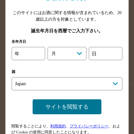
山口県のバー検索
鳥取県のバー検索
このサイトにはお酒に関する情報が含まれているため、
20
島根県のバー検索
徳島県のバー検索
歳以上の方を対象としています。
香川県のバー検索
愛媛県のバー検索
誕生年月日を西暦でご入力下さい。
高知県のバー検索
福岡県のバー検索
生年月日
長崎県のバー検索
佐賀県のバー検索
大分県のバー検索
熊本県のバー検索
年
月
日
宮崎県のバー検索
鹿児島県のバー検索
沖縄県のバー検索
国
店舗登録方法のご案内
店舗情報更新方法のご案内
掲載店舗様ログイン
サイトを閲覧する
閲覧することにより、
利用規約
、
プライバシーポリシー
、およ
サイトマップ
ご意見・ご感想
利用規約
び Cookie の使用に同意したことになります。