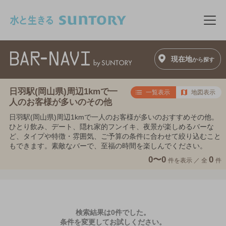
このページの本文へ移動
メニ
現在地
から探す
日羽駅(岡山県)周辺1kmで一
一覧表示
地図表示
人のお客様が多いのその他
日羽駅(岡山県)周辺1kmで一人のお客様が多いのおすすめその他。
ひとり飲み、デート、隠れ家的フンイキ、夜景が楽しめるバーな
ど、タイプや特徴・雰囲気、ご予算の条件に合わせて絞り込むこと
もできます。素敵なバーで、至福の時間を楽しんでください。
0〜0
0
件を表示 ／
全
件
検索結果は0件でした。
条件を変更してお試しください。