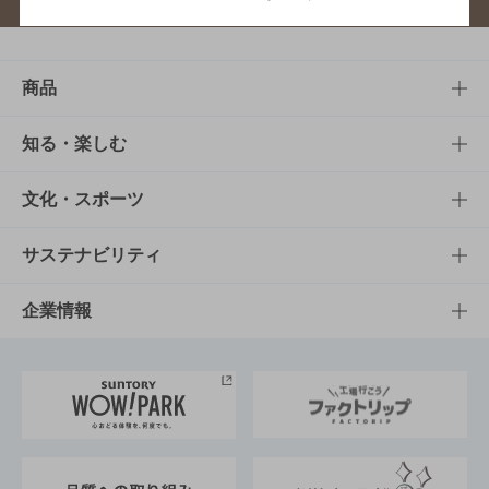
商品
商品TOP
知る・楽しむ
商品一覧
知る・楽しむTOP
文化・スポーツ
商品発売情報
キャンペーン
文化・スポーツTOP
サステナビリティ
栄養成分一覧
工場見学
サントリーホール
サステナビリティTOP
企業情報
お料理・お酒レシピ
サントリー美術館
トップメッセージ
企業情報TOP
地域情報
サントリーサンバーズ大阪
サントリーが考えるサステナビリティ経営
企業概要
東京サントリーサンゴリアス
ESG情報ポータル
グループ企業一覧