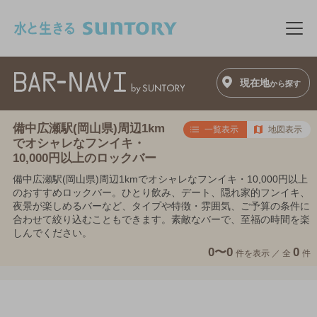
このページの本文へ移動
メニ
現在地
から探す
備中広瀬駅(岡山県)周辺1km
一覧表示
地図表示
でオシャレなフンイキ・
10,000円以上のロックバー
備中広瀬駅(岡山県)周辺1kmでオシャレなフンイキ・10,000円以上
のおすすめロックバー。ひとり飲み、デート、隠れ家的フンイキ、
夜景が楽しめるバーなど、タイプや特徴・雰囲気、ご予算の条件に
合わせて絞り込むこともできます。素敵なバーで、至福の時間を楽
しんでください。
0〜0
0
件を表示 ／
全
件