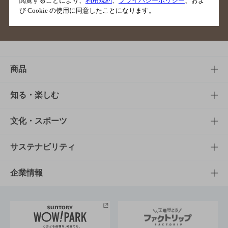
閲覧することにより、
利用規約
、
プライバシーポリシー
、およ
び Cookie の使用に同意したことになります。
サイトマップ
ご意見・ご感想
利用規約
商品
商品TOP
知る・楽しむ
商品一覧
知る・楽しむTOP
文化・スポーツ
商品発売情報
キャンペーン
文化・スポーツTOP
サステナビリティ
栄養成分一覧
工場見学
サントリーホール
サステナビリティTOP
企業情報
お料理・お酒レシピ
サントリー美術館
トップメッセージ
企業情報TOP
地域情報
サントリーサンバーズ大阪
サントリーが考えるサステナビリティ経営
企業概要