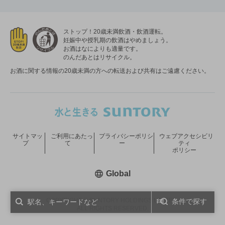
ストップ！20歳未満飲酒・飲酒運転。
妊娠中や授乳期の飲酒はやめましょう。
お酒はなによりも適量です。
のんだあとはリサイクル。
お酒に関する情報の20歳未満の方への転送および共有はご遠慮ください。
サイトマッ
ご利用にあたっ
プライバシーポリシ
ウェブアクセシビリ
プ
て
ー
ティ
ポリシー
新しいウィンドウで開く
Global
COPYRIGHT © SUNTORY HOLDINGS LIMITED.
条件で探す
ALL RIGHTS RESERVED.