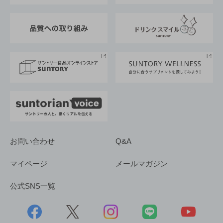
東京サントリーサンゴリアス
ESG情報ポータル
グループ企業一覧
サントリースポーツ
サステナビリティストーリーズ
事業所一覧
採用情報
お問い合わせ
Q&A
マイページ
メールマガジン
公式SNS一覧