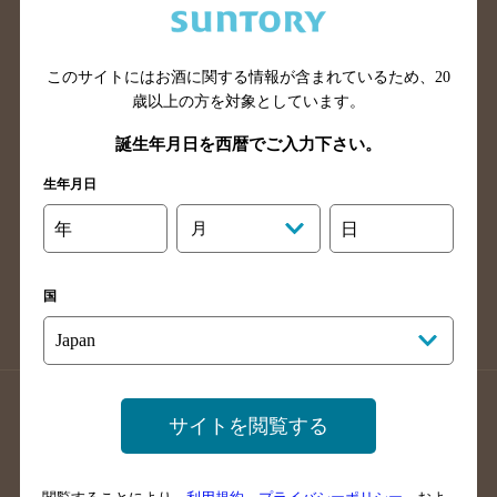
滋賀県のバー検索
和歌山県のバー検索
広島県のバー検索
岡山県のバー検索
このサイトにはお酒に関する情報が含まれているため、
20
山口県のバー検索
鳥取県のバー検索
歳以上の方を対象としています。
島根県のバー検索
徳島県のバー検索
誕生年月日を西暦でご入力下さい。
香川県のバー検索
愛媛県のバー検索
生年月日
高知県のバー検索
福岡県のバー検索
長崎県のバー検索
佐賀県のバー検索
年
月
日
大分県のバー検索
熊本県のバー検索
宮崎県のバー検索
鹿児島県のバー検索
国
沖縄県のバー検索
店舗登録方法のご案内
店舗情報更新方法のご案内
サイトを閲覧する
掲載店舗様ログイン