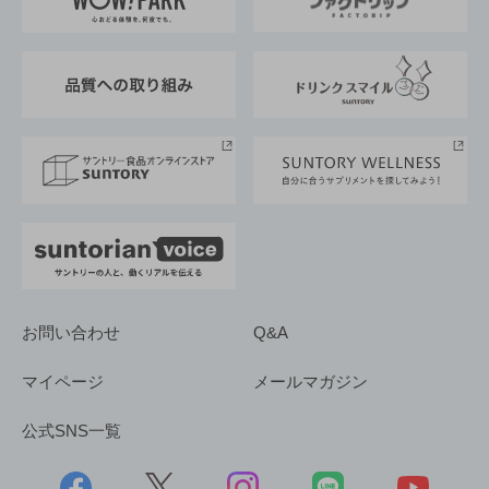
地域情報
サントリーサンバーズ大阪
サントリーが考えるサステナビリティ経営
企業概要
東京サントリーサンゴリアス
ESG情報ポータル
グループ企業一覧
サントリースポーツ
サステナビリティストーリーズ
事業所一覧
採用情報
お問い合わせ
Q&A
マイページ
メールマガジン
公式SNS一覧