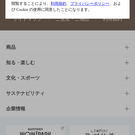
閲覧することにより、
利用規約
、
プライバシーポリシー
、およ
び Cookie の使用に同意したことになります。
サイトマップ
ご意見・ご感想
利用規約
商品
商品TOP
知る・楽しむ
商品一覧
知る・楽しむTOP
文化・スポーツ
商品発売情報
キャンペーン
文化・スポーツTOP
サステナビリティ
栄養成分一覧
工場見学
サントリーホール
サステナビリティTOP
企業情報
お料理・お酒レシピ
サントリー美術館
トップメッセージ
企業情報TOP