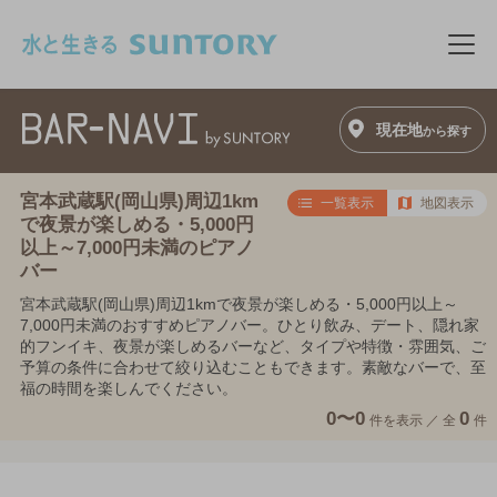
このページの本文へ移動
メニ
現在地
から探す
宮本武蔵駅(岡山県)周辺1km
一覧表示
地図表示
で夜景が楽しめる・5,000円
以上～7,000円未満のピアノ
バー
宮本武蔵駅(岡山県)周辺1kmで夜景が楽しめる・5,000円以上～
7,000円未満のおすすめピアノバー。ひとり飲み、デート、隠れ家
的フンイキ、夜景が楽しめるバーなど、タイプや特徴・雰囲気、ご
予算の条件に合わせて絞り込むこともできます。素敵なバーで、至
福の時間を楽しんでください。
0〜0
0
件を表示 ／
全
件