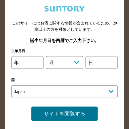
兵庫県のバー検索
奈良県のバー検索
滋賀県のバー検索
和歌山県のバー検索
広島県のバー検索
岡山県のバー検索
このサイトにはお酒に関する情報が含まれているため、
20
山口県のバー検索
鳥取県のバー検索
歳以上の方を対象としています。
島根県のバー検索
徳島県のバー検索
誕生年月日を西暦でご入力下さい。
香川県のバー検索
愛媛県のバー検索
生年月日
高知県のバー検索
福岡県のバー検索
年
月
日
長崎県のバー検索
佐賀県のバー検索
大分県のバー検索
熊本県のバー検索
国
宮崎県のバー検索
鹿児島県のバー検索
沖縄県のバー検索
店舗登録方法のご案内
店舗情報更新方法のご案内
サイトを閲覧する
掲載店舗様ログイン