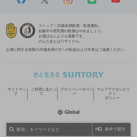
ストップ！20歳未満飲酒・飲酒運転。
妊娠中や授乳期の飲酒はやめましょう。
お酒はなによりも適量です。
のんだあとはリサイクル。
お酒に関する情報の20歳未満の方への転送および共有はご遠慮ください。
サイトマッ
ご利用にあたっ
プライバシーポリシ
ウェブアクセシビリ
プ
て
ー
ティ
ポリシー
新しいウィンドウで開く
Global
COPYRIGHT © SUNTORY HOLDINGS LIMITED.
条件で探す
ALL RIGHTS RESERVED.