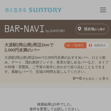
このページの本文へ移動
メニ
現在地
から探す
大原駅(岡山県)周辺1kmで
一覧表示
地図表示
2,000円未満のバー
大原駅(岡山県)周辺1kmで2,000円未満のおすすめバー。ひとり飲
み、デート、隠れ家的フンイキ、夜景が楽しめるバーなど、タイプ
や特徴・雰囲気、ご予算の条件に合わせて絞り込むこともできま
す。素敵なバーで、至福の時間を楽しんでください。
0〜0
0
件を表示 ／
全
件
検索結果は0件でした。
条件を変更してお試しください。