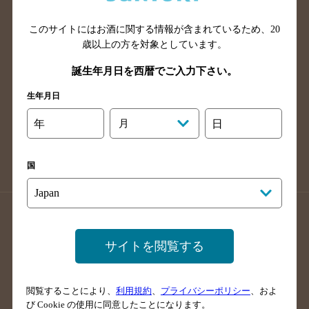
山口県のバー検索
鳥取県のバー検索
このサイトにはお酒に関する情報が含まれているため、
20
島根県のバー検索
徳島県のバー検索
歳以上の方を対象としています。
香川県のバー検索
愛媛県のバー検索
誕生年月日を西暦でご入力下さい。
高知県のバー検索
福岡県のバー検索
生年月日
長崎県のバー検索
佐賀県のバー検索
大分県のバー検索
熊本県のバー検索
年
月
日
宮崎県のバー検索
鹿児島県のバー検索
沖縄県のバー検索
国
店舗登録方法のご案内
店舗情報更新方法のご案内
掲載店舗様ログイン
サイトを閲覧する
閲覧することにより、
利用規約
、
プライバシーポリシー
、およ
サイトマップ
ご意見・ご感想
利用規約
び Cookie の使用に同意したことになります。