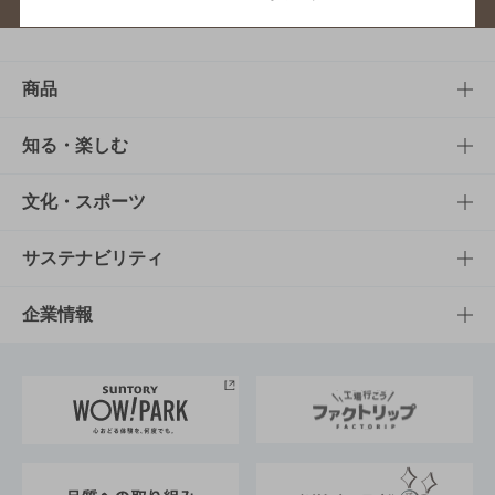
商品
商品TOP
知る・楽しむ
商品一覧
知る・楽しむTOP
文化・スポーツ
商品発売情報
キャンペーン
文化・スポーツTOP
サステナビリティ
栄養成分一覧
工場見学
サントリーホール
サステナビリティTOP
企業情報
お料理・お酒レシピ
サントリー美術館
トップメッセージ
企業情報TOP
地域情報
サントリーサンバーズ大阪
サントリーが考えるサステナビリティ経営
企業概要
東京サントリーサンゴリアス
ESG情報ポータル
グループ企業一覧