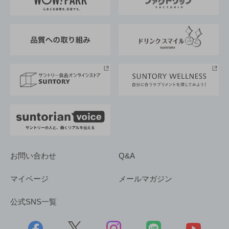
地域情報
サントリーサンバーズ大阪
サントリーが考えるサステナビリティ経営
企業概要
東京サントリーサンゴリアス
ESG情報ポータル
グループ企業一覧
サントリースポーツ
サステナビリティストーリーズ
事業所一覧
採用情報
お問い合わせ
Q&A
マイページ
メールマガジン
公式SNS一覧