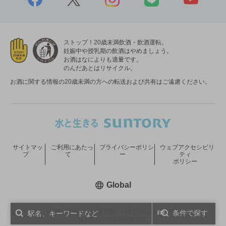
ストップ！20歳未満飲酒・飲酒運転。
妊娠中や授乳期の飲酒はやめましょう。
お酒はなによりも適量です。
のんだあとはリサイクル。
お酒に関する情報の20歳未満の方への転送および共有はご遠慮ください。
サイトマッ
ご利用にあたっ
プライバシーポリシ
ウェブアクセシビリ
プ
て
ー
ティ
ポリシー
新しいウィンドウで開く
Global
COPYRIGHT © SUNTORY HOLDINGS LIMITED.
条件で探す
ALL RIGHTS RESERVED.