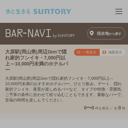
このページの本文へ移動
メニ
現在地
から探す
大原駅(岡山県)周辺1kmで隠
一覧表示
地図表示
れ家的フンイキ・7,000円以
上～10,000円未満のホテルバ
ー
大原駅(岡山県)周辺1kmで隠れ家的フンイキ・7,000円以上～
10,000円未満のおすすめホテルバー。ひとり飲み、デート、隠れ
家的フンイキ、夜景が楽しめるバーなど、タイプや特徴・雰囲気、
ご予算の条件に合わせて絞り込むこともできます。素敵なバーで、
至福の時間を楽しんでください。
0〜0
0
件を表示 ／
全
件