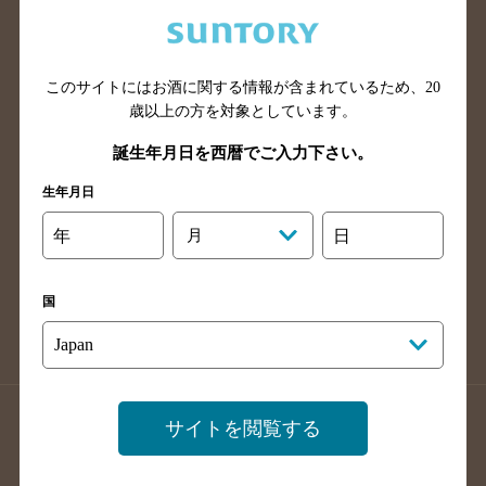
兵庫県のバー検索
奈良県のバー検索
滋賀県のバー検索
和歌山県のバー検索
広島県のバー検索
岡山県のバー検索
このサイトにはお酒に関する情報が含まれているため、
20
山口県のバー検索
鳥取県のバー検索
歳以上の方を対象としています。
島根県のバー検索
徳島県のバー検索
誕生年月日を西暦でご入力下さい。
香川県のバー検索
愛媛県のバー検索
生年月日
高知県のバー検索
福岡県のバー検索
年
月
日
長崎県のバー検索
佐賀県のバー検索
大分県のバー検索
熊本県のバー検索
国
宮崎県のバー検索
鹿児島県のバー検索
沖縄県のバー検索
店舗登録方法のご案内
店舗情報更新方法のご案内
サイトを閲覧する
掲載店舗様ログイン