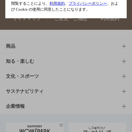
閲覧することにより、
利用規約
、
プライバシーポリシー
、およ
び Cookie の使用に同意したことになります。
サイトマップ
ご意見・ご感想
利用規約
商品
商品TOP
知る・楽しむ
商品一覧
知る・楽しむTOP
文化・スポーツ
商品発売情報
キャンペーン
文化・スポーツTOP
サステナビリティ
栄養成分一覧
工場見学
サントリーホール
サステナビリティTOP
企業情報
お料理・お酒レシピ
サントリー美術館
トップメッセージ
企業情報TOP