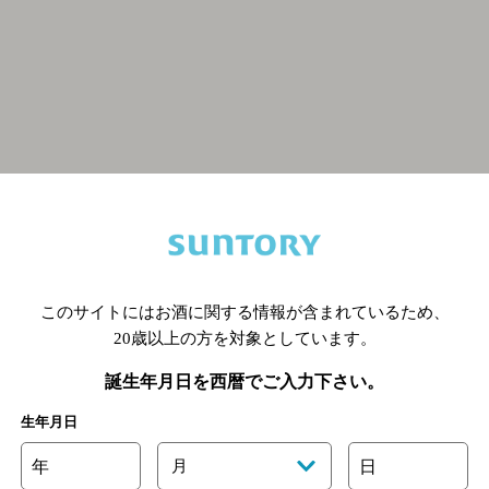
関連ページ
このサイトにはお酒に関する情報が含まれているため、
20歳以上の方を対象としています。
誕生年月日を西暦でご入力下さい。
生年月日
年
月
日