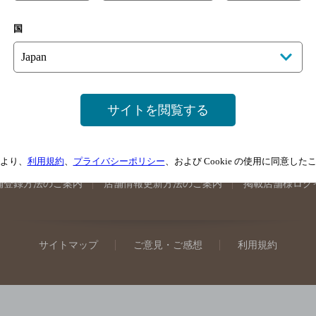
手県のバー検索
宮城県のバー検索
秋田県のバー検索
山形
国
馬県のバー検索
山梨県のバー検索
長野県のバー検索
新潟
埼玉県のバー検索
愛知県のバー検索
静岡県のバー検索
三
井県のバー検索
大阪府のバー検索
京都府のバー検索
兵庫
広島県のバー検索
岡山県のバー検索
山口県のバー検索
鳥
サイトを閲覧する
媛県のバー検索
高知県のバー検索
福岡県のバー検索
長崎
崎県のバー検索
鹿児島県のバー検索
沖縄県のバー検索
より、
利用規約
、
プライバシーポリシー
、および Cookie の使用に同意し
舗登録方法のご案内
店舗情報更新方法のご案内
掲載店舗様ログ
サイトマップ
ご意見・ご感想
利用規約