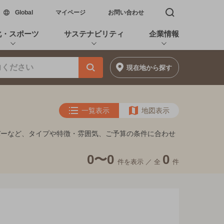
新しいウィンドウで開く
Global
マイページ
お問い合わせ
検索窓を開く
化・スポーツ
サステナビリティ
企業情報
現在地
から探す
一覧表示
地図表示
バーなど、タイプや特徴・雰囲気、ご予算の条件に合わせ
0〜0
0
件を表示 ／
全
件