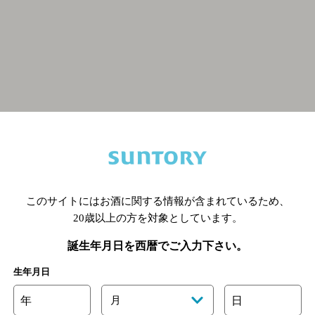
関連ページ
このサイトにはお酒に関する情報が含まれているため、
20歳以上の方を対象としています。
誕生年月日を西暦でご入力下さい。
生年月日
年
月
日