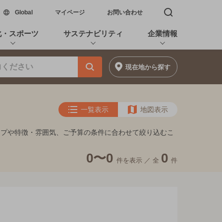
新しいウィンドウで開く
Global
マイページ
お問い合わせ
検索窓を開く
化・スポーツ
サステナビリティ
企業情報
現在地
から探す
一覧表示
地図表示
イプや特徴・雰囲気、ご予算の条件に合わせて絞り込むこ
0〜0
0
件を表示 ／
全
件