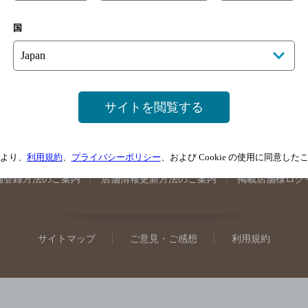
手県のバー検索
宮城県のバー検索
秋田県のバー検索
山形
国
馬県のバー検索
山梨県のバー検索
長野県のバー検索
新潟
埼玉県のバー検索
愛知県のバー検索
静岡県のバー検索
三
井県のバー検索
大阪府のバー検索
京都府のバー検索
兵庫
広島県のバー検索
岡山県のバー検索
山口県のバー検索
鳥
サイトを閲覧する
媛県のバー検索
高知県のバー検索
福岡県のバー検索
長崎
崎県のバー検索
鹿児島県のバー検索
沖縄県のバー検索
より、
利用規約
、
プライバシーポリシー
、および Cookie の使用に同意し
舗登録方法のご案内
店舗情報更新方法のご案内
掲載店舗様ログ
サイトマップ
ご意見・ご感想
利用規約