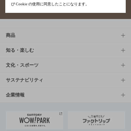
び Cookie の使用に同意したことになります。
サイトマップ
ご意見・ご感想
利用規約
商品
商品TOP
知る・楽しむ
商品一覧
知る・楽しむTOP
文化・スポーツ
商品発売情報
キャンペーン
文化・スポーツTOP
サステナビリティ
栄養成分一覧
工場見学
サントリーホール
サステナビリティTOP
企業情報
お料理・お酒レシピ
サントリー美術館
トップメッセージ
企業情報TOP
地域情報
サントリーサンバーズ大阪
サントリーが考えるサステナビリティ経営
企業概要