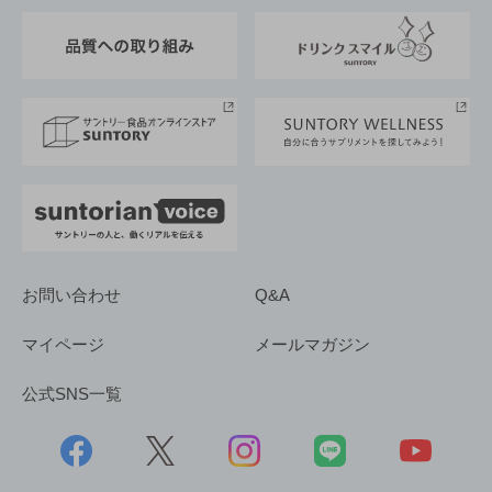
東京サントリーサンゴリアス
ESG情報ポータル
グループ企業一覧
サントリースポーツ
サステナビリティストーリーズ
事業所一覧
採用情報
お問い合わせ
Q&A
マイページ
メールマガジン
公式SNS一覧