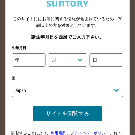
滋賀県のバー検索
和歌山県のバー検索
広島県のバー検索
岡山県のバー検索
山口県のバー検索
鳥取県のバー検索
このサイトにはお酒に関する情報が含まれているため、
20
歳以上の方を対象としています。
島根県のバー検索
徳島県のバー検索
誕生年月日を西暦でご入力下さい。
香川県のバー検索
愛媛県のバー検索
高知県のバー検索
福岡県のバー検索
生年月日
長崎県のバー検索
佐賀県のバー検索
年
月
日
大分県のバー検索
熊本県のバー検索
宮崎県のバー検索
鹿児島県のバー検索
国
沖縄県のバー検索
店舗登録方法のご案内
店舗情報更新方法のご案内
サイトを閲覧する
掲載店舗様ログイン
閲覧することにより、
利用規約
、
プライバシーポリシー
、およ