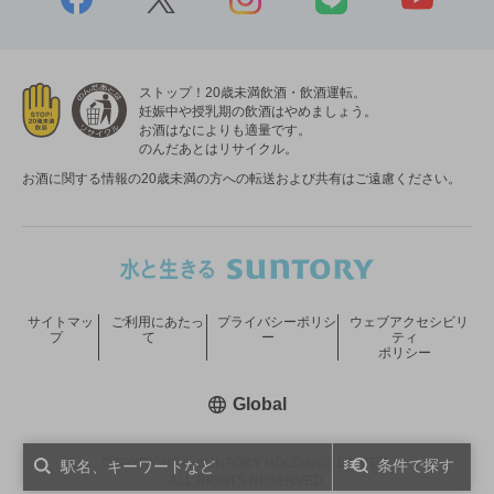
ストップ！20歳未満飲酒・飲酒運転。
妊娠中や授乳期の飲酒はやめましょう。
お酒はなによりも適量です。
のんだあとはリサイクル。
お酒に関する情報の20歳未満の方への転送および共有はご遠慮ください。
サイトマッ
ご利用にあたっ
プライバシーポリシ
ウェブアクセシビリ
プ
て
ー
ティ
ポリシー
新しいウィンドウで開く
Global
COPYRIGHT © SUNTORY HOLDINGS LIMITED.
条件で探す
ALL RIGHTS RESERVED.