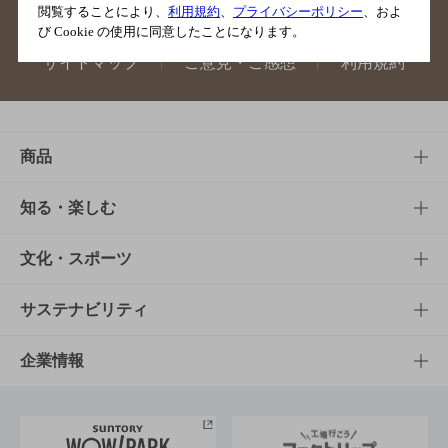
閲覧することにより、
利用規約
、
プライバシーポリシー
、およ
び Cookie の使用に同意したことになります。
サイトマップ
ご意見・ご感想
利用規約
商品
商品TOP
知る・楽しむ
商品一覧
知る・楽しむTOP
文化・スポーツ
商品発売情報
キャンペーン
文化・スポーツTOP
サステナビリティ
栄養成分一覧
工場見学
サントリーホール
サステナビリティTOP
企業情報
お料理・お酒レシピ
サントリー美術館
トップメッセージ
企業情報TOP