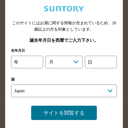
兵庫県のバー検索
奈良県のバー検索
滋賀県のバー検索
和歌山県のバー検索
広島県のバー検索
岡山県のバー検索
このサイトにはお酒に関する情報が含まれているため、
20
山口県のバー検索
鳥取県のバー検索
歳以上の方を対象としています。
島根県のバー検索
徳島県のバー検索
誕生年月日を西暦でご入力下さい。
香川県のバー検索
愛媛県のバー検索
生年月日
高知県のバー検索
福岡県のバー検索
年
月
日
長崎県のバー検索
佐賀県のバー検索
大分県のバー検索
熊本県のバー検索
国
宮崎県のバー検索
鹿児島県のバー検索
沖縄県のバー検索
店舗登録方法のご案内
店舗情報更新方法のご案内
サイトを閲覧する
掲載店舗様ログイン