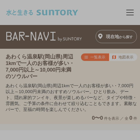
このページの本文へ移動
メニ
現在地
から探す
あわくら温泉駅(岡山県)周辺
一覧表示
地図表示
1kmで一人のお客様が多い・
7,000円以上～10,000円未満
のソウルバー
あわくら温泉駅(岡山県)周辺1kmで一人のお客様が多い・7,000円
以上～10,000円未満のおすすめソウルバー。ひとり飲み、デー
ト、隠れ家的フンイキ、夜景が楽しめるバーなど、タイプや特徴・
雰囲気、ご予算の条件に合わせて絞り込むこともできます。素敵な
バーで、至福の時間を楽しんでください。
0〜0
0
件を表示 ／
全
件