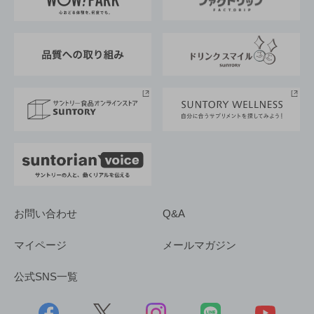
地域情報
サントリーサンバーズ大阪
サントリーが考えるサステナビリティ経営
企業概要
東京サントリーサンゴリアス
ESG情報ポータル
グループ企業一覧
サントリースポーツ
サステナビリティストーリーズ
事業所一覧
採用情報
お問い合わせ
Q&A
マイページ
メールマガジン
公式SNS一覧