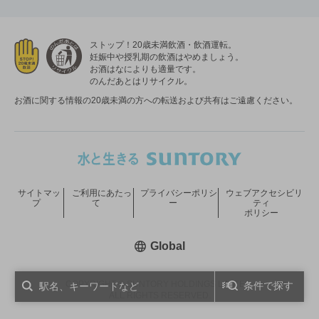
ストップ！20歳未満飲酒・飲酒運転。
妊娠中や授乳期の飲酒はやめましょう。
お酒はなによりも適量です。
のんだあとはリサイクル。
お酒に関する情報の20歳未満の方への転送および共有はご遠慮ください。
サイトマッ
ご利用にあたっ
プライバシーポリシ
ウェブアクセシビリ
プ
て
ー
ティ
ポリシー
新しいウィンドウで開く
Global
COPYRIGHT © SUNTORY HOLDINGS LIMITED.
条件で探す
ALL RIGHTS RESERVED.