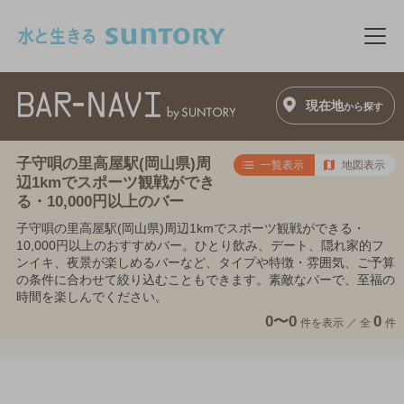
このページの本文へ移動
メニ
現在地
から探す
子守唄の里高屋駅(岡山県)周
一覧表示
地図表示
辺1kmでスポーツ観戦ができ
る・10,000円以上のバー
子守唄の里高屋駅(岡山県)周辺1kmでスポーツ観戦ができる・
10,000円以上のおすすめバー。ひとり飲み、デート、隠れ家的フ
ンイキ、夜景が楽しめるバーなど、タイプや特徴・雰囲気、ご予算
の条件に合わせて絞り込むこともできます。素敵なバーで、至福の
時間を楽しんでください。
0〜0
0
件を表示 ／
全
件