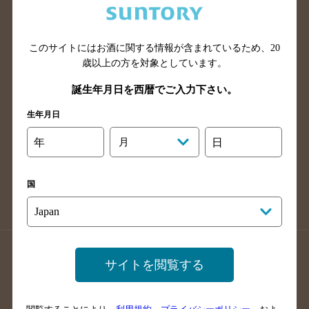
滋賀県のバー検索
和歌山県のバー検索
広島県のバー検索
岡山県のバー検索
このサイトにはお酒に関する情報が含まれているため、
20
山口県のバー検索
鳥取県のバー検索
歳以上の方を対象としています。
島根県のバー検索
徳島県のバー検索
誕生年月日を西暦でご入力下さい。
香川県のバー検索
愛媛県のバー検索
生年月日
高知県のバー検索
福岡県のバー検索
長崎県のバー検索
佐賀県のバー検索
年
月
日
大分県のバー検索
熊本県のバー検索
宮崎県のバー検索
鹿児島県のバー検索
国
沖縄県のバー検索
店舗登録方法のご案内
店舗情報更新方法のご案内
サイトを閲覧する
掲載店舗様ログイン