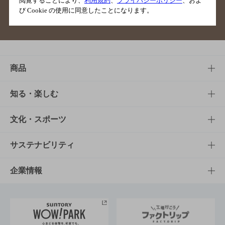
閲覧することにより、
利用規約
、
プライバシーポリシー
、およ
び Cookie の使用に同意したことになります。
サイトマップ
ご意見・ご感想
利用規約
商品
商品TOP
知る・楽しむ
商品一覧
知る・楽しむTOP
文化・スポーツ
商品発売情報
キャンペーン
文化・スポーツTOP
サステナビリティ
栄養成分一覧
工場見学
サントリーホール
サステナビリティTOP
企業情報
お料理・お酒レシピ
サントリー美術館
トップメッセージ
企業情報TOP
地域情報
サントリーサンバーズ大阪
サントリーが考えるサステナビリティ経営
企業概要