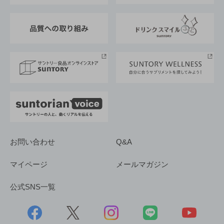
東京サントリーサンゴリアス
ESG情報ポータル
グループ企業一覧
サントリースポーツ
サステナビリティストーリーズ
事業所一覧
採用情報
お問い合わせ
Q&A
マイページ
メールマガジン
公式SNS一覧