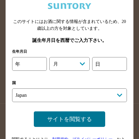
滋賀県のバー検索
和歌山県のバー検索
広島県のバー検索
岡山県のバー検索
このサイトにはお酒に関する情報が含まれているため、
20
山口県のバー検索
鳥取県のバー検索
歳以上の方を対象としています。
島根県のバー検索
徳島県のバー検索
誕生年月日を西暦でご入力下さい。
香川県のバー検索
愛媛県のバー検索
生年月日
高知県のバー検索
福岡県のバー検索
長崎県のバー検索
佐賀県のバー検索
年
月
日
大分県のバー検索
熊本県のバー検索
宮崎県のバー検索
鹿児島県のバー検索
国
沖縄県のバー検索
店舗登録方法のご案内
店舗情報更新方法のご案内
サイトを閲覧する
掲載店舗様ログイン