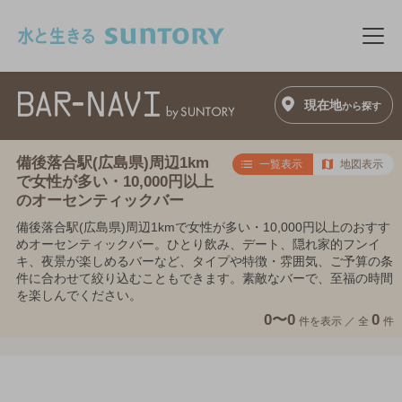
このページの本文へ移動
メニ
現在地
から探す
備後落合駅(広島県)周辺1km
一覧表示
地図表示
で女性が多い・10,000円以上
のオーセンティックバー
備後落合駅(広島県)周辺1kmで女性が多い・10,000円以上のおすす
めオーセンティックバー。ひとり飲み、デート、隠れ家的フンイ
キ、夜景が楽しめるバーなど、タイプや特徴・雰囲気、ご予算の条
件に合わせて絞り込むこともできます。素敵なバーで、至福の時間
を楽しんでください。
0〜0
0
件を表示 ／
全
件