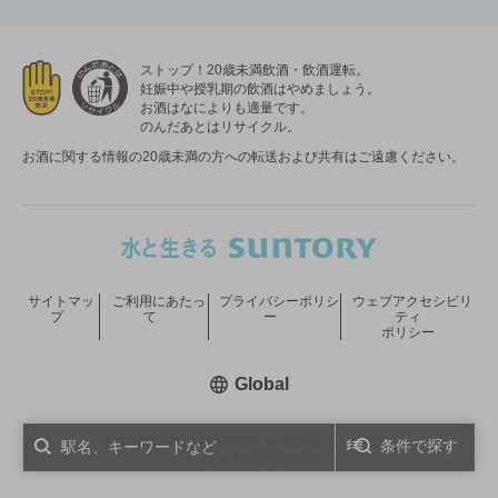
ストップ！20歳未満飲酒・飲酒運転。
妊娠中や授乳期の飲酒はやめましょう。
お酒はなによりも適量です。
のんだあとはリサイクル。
お酒に関する情報の20歳未満の方への転送および共有はご遠慮ください。
サイトマッ
ご利用にあたっ
プライバシーポリシ
ウェブアクセシビリ
プ
て
ー
ティ
ポリシー
新しいウィンドウで開く
Global
COPYRIGHT © SUNTORY HOLDINGS LIMITED.
条件で探す
ALL RIGHTS RESERVED.