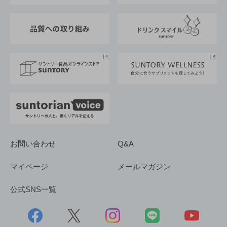
東京サントリーサンゴリアス
ESG情報ポータル
グループ企業一覧
サントリースポーツ
サステナビリティストーリーズ
事業所一覧
採用情報
お問い合わせ
Q&A
マイページ
メールマガジン
公式SNS一覧