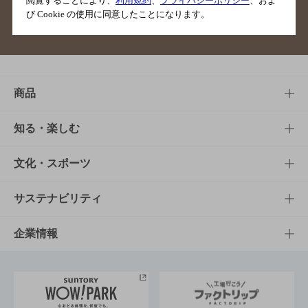
閲覧することにより、
利用規約
、
プライバシーポリシー
、およ
び Cookie の使用に同意したことになります。
サイトマップ
ご意見・ご感想
利用規約
商品
商品TOP
知る・楽しむ
商品一覧
知る・楽しむTOP
文化・スポーツ
商品発売情報
キャンペーン
文化・スポーツTOP
サステナビリティ
栄養成分一覧
工場見学
サントリーホール
サステナビリティTOP
企業情報
お料理・お酒レシピ
サントリー美術館
トップメッセージ
企業情報TOP
地域情報
サントリーサンバーズ大阪
サントリーが考えるサステナビリティ経営
企業概要