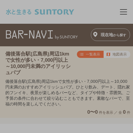
このページの本文へ移動
メニ
現在地
から探す
備後落合駅(広島県)周辺1km
一覧表示
地図表示
で女性が多い・7,000円以上
～10,000円未満のアイリッシ
ュパブ
備後落合駅(広島県)周辺1kmで女性が多い・7,000円以上～10,000
円未満のおすすめアイリッシュパブ。ひとり飲み、デート、隠れ家
的フンイキ、夜景が楽しめるバーなど、タイプや特徴・雰囲気、ご
予算の条件に合わせて絞り込むこともできます。素敵なバーで、至
福の時間を楽しんでください。
0〜0
0
件を表示 ／
全
件