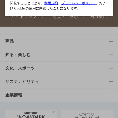
閲覧することにより、
利用規約
、
プライバシーポリシー
、およ
び Cookie の使用に同意したことになります。
サイトマップ
ご意見・ご感想
利用規約
商品
商品TOP
知る・楽しむ
商品一覧
知る・楽しむTOP
文化・スポーツ
商品発売情報
キャンペーン
文化・スポーツTOP
サステナビリティ
栄養成分一覧
工場見学
サントリーホール
サステナビリティTOP
企業情報
お料理・お酒レシピ
サントリー美術館
トップメッセージ
企業情報TOP