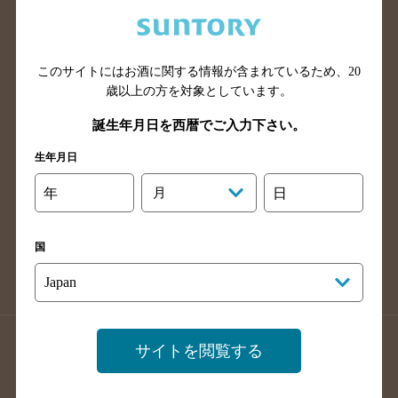
兵庫県のバー検索
奈良県のバー検索
滋賀県のバー検索
和歌山県のバー検索
広島県のバー検索
岡山県のバー検索
このサイトにはお酒に関する情報が含まれているため、
20
山口県のバー検索
鳥取県のバー検索
歳以上の方を対象としています。
島根県のバー検索
徳島県のバー検索
誕生年月日を西暦でご入力下さい。
香川県のバー検索
愛媛県のバー検索
生年月日
高知県のバー検索
福岡県のバー検索
年
月
日
長崎県のバー検索
佐賀県のバー検索
大分県のバー検索
熊本県のバー検索
国
宮崎県のバー検索
鹿児島県のバー検索
沖縄県のバー検索
店舗登録方法のご案内
店舗情報更新方法のご案内
サイトを閲覧する
掲載店舗様ログイン