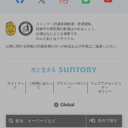
ストップ！20歳未満飲酒・飲酒運転。
妊娠中や授乳期の飲酒はやめましょう。
お酒はなによりも適量です。
のんだあとはリサイクル。
お酒に関する情報の20歳未満の方への転送および共有はご遠慮ください。
サイトマッ
ご利用にあたっ
プライバシーポリシ
ウェブアクセシビリ
プ
て
ー
ティ
ポリシー
新しいウィンドウで開く
Global
COPYRIGHT © SUNTORY HOLDINGS LIMITED.
条件で探す
ALL RIGHTS RESERVED.