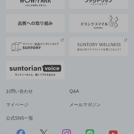
地域情報
サントリーサンバーズ大阪
サントリーが考えるサステナビリティ経営
企業概要
東京サントリーサンゴリアス
ESG情報ポータル
グループ企業一覧
サントリースポーツ
サステナビリティストーリーズ
事業所一覧
採用情報
お問い合わせ
Q&A
マイページ
メールマガジン
公式SNS一覧