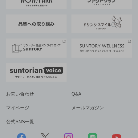
地域情報
サントリーサンバーズ大阪
サントリーが考えるサステナビリティ経営
企業概要
東京サントリーサンゴリアス
ESG情報ポータル
グループ企業一覧
サントリースポーツ
サステナビリティストーリーズ
事業所一覧
採用情報
お問い合わせ
Q&A
マイページ
メールマガジン
公式SNS一覧