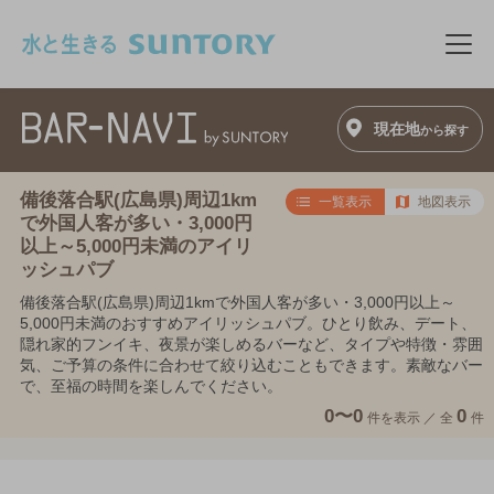
このページの本文へ移動
メニ
現在地
から探す
備後落合駅(広島県)周辺1km
一覧表示
地図表示
で外国人客が多い・3,000円
以上～5,000円未満のアイリ
ッシュパブ
備後落合駅(広島県)周辺1kmで外国人客が多い・3,000円以上～
5,000円未満のおすすめアイリッシュパブ。ひとり飲み、デート、
隠れ家的フンイキ、夜景が楽しめるバーなど、タイプや特徴・雰囲
気、ご予算の条件に合わせて絞り込むこともできます。素敵なバー
で、至福の時間を楽しんでください。
0〜0
0
件を表示 ／
全
件