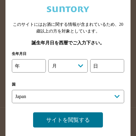
兵庫県のバー検索
奈良県のバー検索
滋賀県のバー検索
和歌山県のバー検索
広島県のバー検索
岡山県のバー検索
このサイトにはお酒に関する情報が含まれているため、
20
山口県のバー検索
鳥取県のバー検索
歳以上の方を対象としています。
島根県のバー検索
徳島県のバー検索
誕生年月日を西暦でご入力下さい。
香川県のバー検索
愛媛県のバー検索
生年月日
高知県のバー検索
福岡県のバー検索
年
月
日
長崎県のバー検索
佐賀県のバー検索
大分県のバー検索
熊本県のバー検索
国
宮崎県のバー検索
鹿児島県のバー検索
沖縄県のバー検索
店舗登録方法のご案内
店舗情報更新方法のご案内
サイトを閲覧する
掲載店舗様ログイン