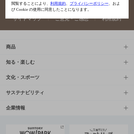
閲覧することにより、
利用規約
、
プライバシーポリシー
、およ
び Cookie の使用に同意したことになります。
サイトマップ
ご意見・ご感想
利用規約
商品
商品TOP
知る・楽しむ
商品一覧
知る・楽しむTOP
文化・スポーツ
商品発売情報
キャンペーン
文化・スポーツTOP
サステナビリティ
栄養成分一覧
工場見学
サントリーホール
サステナビリティTOP
企業情報
お料理・お酒レシピ
サントリー美術館
トップメッセージ
企業情報TOP