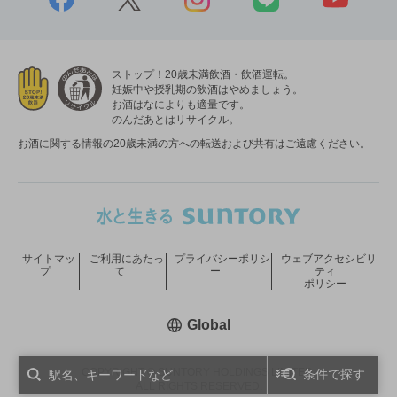
ストップ！20歳未満飲酒・飲酒運転。
妊娠中や授乳期の飲酒はやめましょう。
お酒はなによりも適量です。
のんだあとはリサイクル。
お酒に関する情報の20歳未満の方への転送および共有はご遠慮ください。
サイトマッ
ご利用にあたっ
プライバシーポリシ
ウェブアクセシビリ
プ
て
ー
ティ
ポリシー
新しいウィンドウで開く
Global
COPYRIGHT © SUNTORY HOLDINGS LIMITED.
条件で探す
ALL RIGHTS RESERVED.