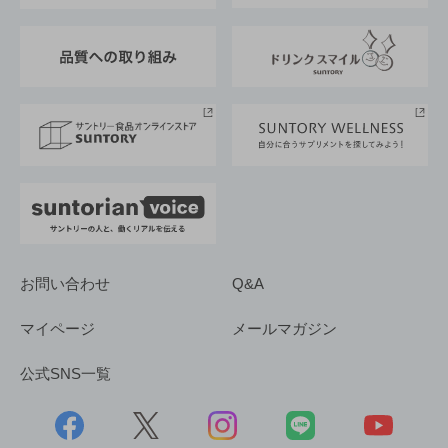
東京サントリーサンゴリアス
ESG情報ポータル
グループ企業一覧
サントリースポーツ
サステナビリティストーリーズ
事業所一覧
採用情報
お問い合わせ
Q&A
マイページ
メールマガジン
公式SNS一覧