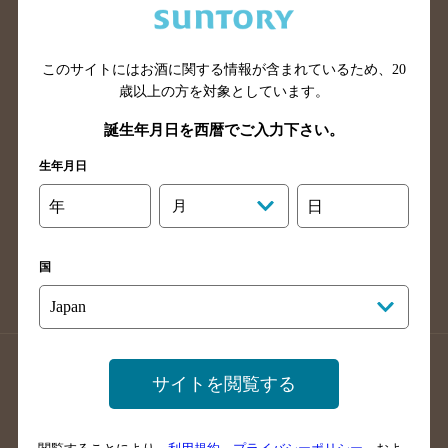
滋賀県のバー検索
和歌山県のバー検索
広島県のバー検索
岡山県のバー検索
このサイトにはお酒に関する情報が含まれているため、
20
山口県のバー検索
鳥取県のバー検索
歳以上の方を対象としています。
島根県のバー検索
徳島県のバー検索
誕生年月日を西暦でご入力下さい。
香川県のバー検索
愛媛県のバー検索
生年月日
高知県のバー検索
福岡県のバー検索
長崎県のバー検索
佐賀県のバー検索
年
月
日
大分県のバー検索
熊本県のバー検索
宮崎県のバー検索
鹿児島県のバー検索
国
沖縄県のバー検索
店舗登録方法のご案内
店舗情報更新方法のご案内
サイトを閲覧する
掲載店舗様ログイン