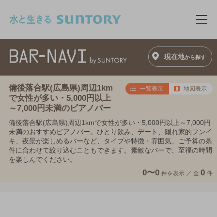
このページの本文へ移動
メニ
現在地
から探す
備後落合駅(広島県)周辺1km
一覧表示
地図表示
で女性が多い・5,000円以上
～7,000円未満のピアノバー
備後落合駅(広島県)周辺1kmで女性が多い・5,000円以上～7,000円
未満のおすすめピアノバー。ひとり飲み、デート、隠れ家的フンイ
キ、夜景が楽しめるバーなど、タイプや特徴・雰囲気、ご予算の条
件に合わせて絞り込むこともできます。素敵なバーで、至福の時間
を楽しんでください。
0〜0
0
件を表示 ／
全
件