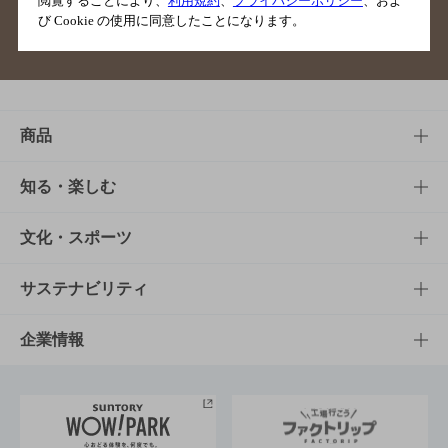
閲覧することにより、
利用規約
、
プライバシーポリシー
、およ
び Cookie の使用に同意したことになります。
サイトマップ
ご意見・ご感想
利用規約
商品
商品TOP
知る・楽しむ
商品一覧
知る・楽しむTOP
文化・スポーツ
商品発売情報
キャンペーン
文化・スポーツTOP
サステナビリティ
栄養成分一覧
工場見学
サントリーホール
サステナビリティTOP
企業情報
お料理・お酒レシピ
サントリー美術館
トップメッセージ
企業情報TOP
地域情報
サントリーサンバーズ大阪
サントリーが考えるサステナビリティ経営
企業概要