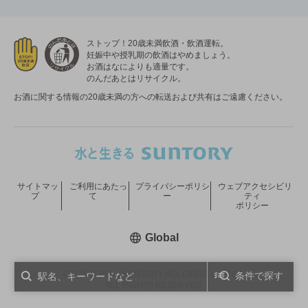
ストップ！20歳未満飲酒・飲酒運転。
妊娠中や授乳期の飲酒はやめましょう。
お酒はなによりも適量です。
のんだあとはリサイクル。
お酒に関する情報の20歳未満の方への転送および共有はご遠慮ください。
サイトマッ
ご利用にあたっ
プライバシーポリシ
ウェブアクセシビリ
プ
て
ー
ティ
ポリシー
新しいウィンドウで開く
Global
COPYRIGHT © SUNTORY HOLDINGS LIMITED.
条件で探す
ALL RIGHTS RESERVED.