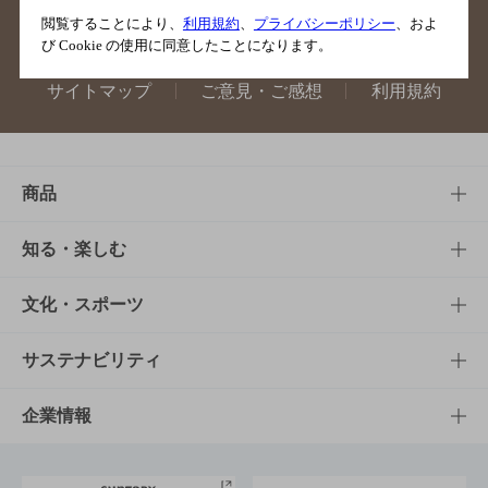
閲覧することにより、
利用規約
、
プライバシーポリシー
、およ
び Cookie の使用に同意したことになります。
サイトマップ
ご意見・ご感想
利用規約
商品
商品TOP
知る・楽しむ
商品一覧
知る・楽しむTOP
文化・スポーツ
商品発売情報
キャンペーン
文化・スポーツTOP
サステナビリティ
栄養成分一覧
工場見学
サントリーホール
サステナビリティTOP
企業情報
お料理・お酒レシピ
サントリー美術館
トップメッセージ
企業情報TOP