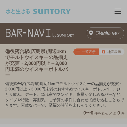
このページの本文へ移動
メニ
現在地
から探す
備後落合駅(広島県)周辺1km
一覧表示
地図表示
でモルトウイスキーの品揃え
が充実・2,000円以上～3,000
円未満のウイスキーボトルバ
ー
備後落合駅(広島県)周辺1kmでモルトウイスキーの品揃えが充実・
2,000円以上～3,000円未満のおすすめウイスキーボトルバー。ひ
とり飲み、デート、隠れ家的フンイキ、夜景が楽しめるバーなど、
タイプや特徴・雰囲気、ご予算の条件に合わせて絞り込むこともで
きます。素敵なバーで、至福の時間を楽しんでください。
0〜0
0
件を表示 ／
全
件