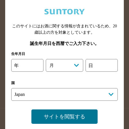
兵庫県のバー検索
奈良県のバー検索
滋賀県のバー検索
和歌山県のバー検索
広島県のバー検索
岡山県のバー検索
このサイトにはお酒に関する情報が含まれているため、
20
歳以上の方を対象としています。
山口県のバー検索
鳥取県のバー検索
島根県のバー検索
徳島県のバー検索
誕生年月日を西暦でご入力下さい。
香川県のバー検索
愛媛県のバー検索
生年月日
高知県のバー検索
福岡県のバー検索
年
月
日
長崎県のバー検索
佐賀県のバー検索
大分県のバー検索
熊本県のバー検索
国
宮崎県のバー検索
鹿児島県のバー検索
沖縄県のバー検索
サイトを閲覧する
店舗登録方法のご案内
店舗情報更新方法のご案内
掲載店舗様ログイン