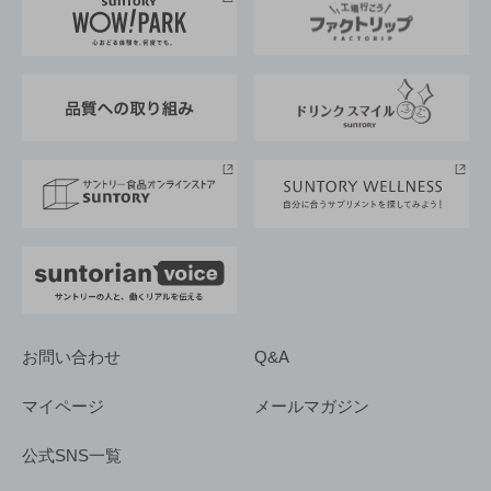
地域情報
サントリーサンバーズ大阪
サントリーが考えるサステナビリティ経営
企業概要
東京サントリーサンゴリアス
ESG情報ポータル
グループ企業一覧
サントリースポーツ
サステナビリティストーリーズ
事業所一覧
採用情報
お問い合わせ
Q&A
マイページ
メールマガジン
公式SNS一覧