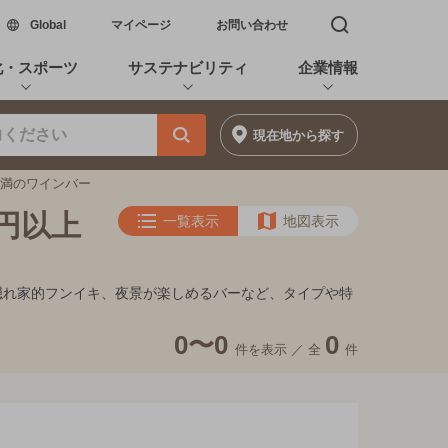
新しいウィンドウで開く
Global
マイページ
お問い合わせ
検索窓を開く
化・スポーツ
サステナビリティ
企業情報
現在地
から探す
円未満のワインバー
0円以上
一覧表示
地図表示
ト、隠れ家的フンイキ、夜景が楽しめるバーなど、タイプや特
0〜0
0
件を表示 ／
全
件