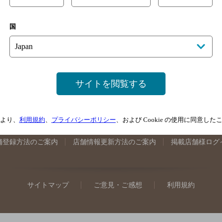
手県のバー検索
宮城県のバー検索
秋田県のバー検索
山形
国
馬県のバー検索
山梨県のバー検索
長野県のバー検索
新潟
埼玉県のバー検索
愛知県のバー検索
静岡県のバー検索
三
井県のバー検索
大阪府のバー検索
京都府のバー検索
兵庫
広島県のバー検索
岡山県のバー検索
山口県のバー検索
鳥
サイトを閲覧する
媛県のバー検索
高知県のバー検索
福岡県のバー検索
長崎
崎県のバー検索
鹿児島県のバー検索
沖縄県のバー検索
より、
利用規約
、
プライバシーポリシー
、および Cookie の使用に同意し
舗登録方法のご案内
店舗情報更新方法のご案内
掲載店舗様ログ
サイトマップ
ご意見・ご感想
利用規約