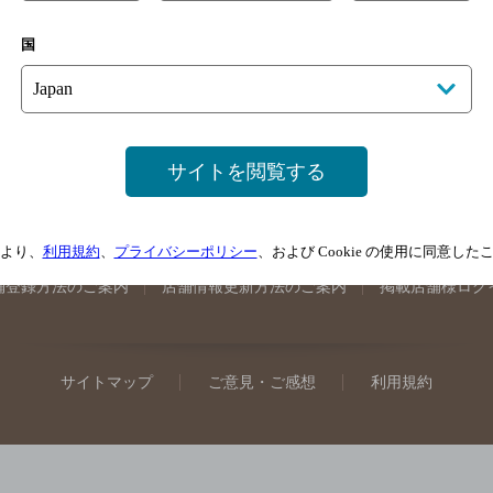
手県のバー検索
宮城県のバー検索
秋田県のバー検索
山形
国
馬県のバー検索
山梨県のバー検索
長野県のバー検索
新潟
埼玉県のバー検索
愛知県のバー検索
静岡県のバー検索
三
井県のバー検索
大阪府のバー検索
京都府のバー検索
兵庫
広島県のバー検索
岡山県のバー検索
山口県のバー検索
鳥
サイトを閲覧する
媛県のバー検索
高知県のバー検索
福岡県のバー検索
長崎
崎県のバー検索
鹿児島県のバー検索
沖縄県のバー検索
より、
利用規約
、
プライバシーポリシー
、および Cookie の使用に同意し
舗登録方法のご案内
店舗情報更新方法のご案内
掲載店舗様ログ
サイトマップ
ご意見・ご感想
利用規約