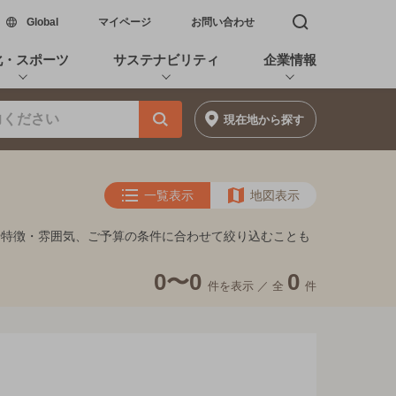
新しいウィンドウで開く
Global
マイページ
お問い合わせ
検索窓を開く
化・スポーツ
サステナビリティ
企業情報
現在地
から探す
一覧表示
地図表示
や特徴・雰囲気、ご予算の条件に合わせて絞り込むことも
0〜0
0
件を表示 ／
全
件