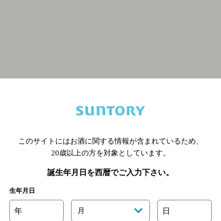
関連ページ
このサイトにはお酒に関する情報が含まれているため、
20歳以上の方を対象としています。
誕生年月日を西暦でご入力下さい。
生年月日
年
月
日