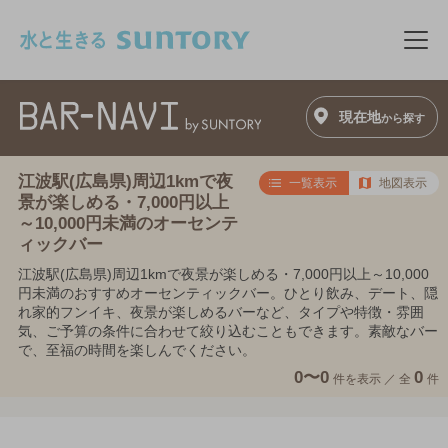
このページの本文へ移動
メニ
現在地
から探す
江波駅(広島県)周辺1kmで夜
一覧表示
地図表示
景が楽しめる・7,000円以上
～10,000円未満のオーセンテ
ィックバー
江波駅(広島県)周辺1kmで夜景が楽しめる・7,000円以上～10,000
円未満のおすすめオーセンティックバー。ひとり飲み、デート、隠
れ家的フンイキ、夜景が楽しめるバーなど、タイプや特徴・雰囲
気、ご予算の条件に合わせて絞り込むこともできます。素敵なバー
で、至福の時間を楽しんでください。
0〜0
0
件を表示 ／
全
件