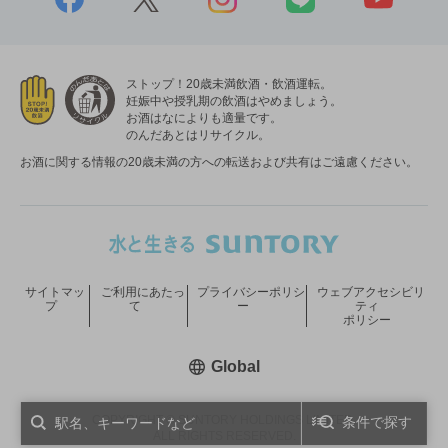
ストップ！20歳未満飲酒・飲酒運転。
妊娠中や授乳期の飲酒はやめましょう。
お酒はなによりも適量です。
のんだあとはリサイクル。
お酒に関する情報の20歳未満の方への転送および共有はご遠慮ください。
サイトマッ
ご利用にあたっ
プライバシーポリシ
ウェブアクセシビリ
プ
て
ー
ティ
ポリシー
新しいウィンドウで開く
Global
COPYRIGHT © SUNTORY HOLDINGS LIMITED.
条件で探す
ALL RIGHTS RESERVED.