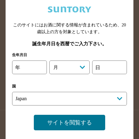
兵庫県のバー検索
奈良県のバー検索
滋賀県のバー検索
和歌山県のバー検索
広島県のバー検索
岡山県のバー検索
このサイトにはお酒に関する情報が含まれているため、
20
山口県のバー検索
鳥取県のバー検索
歳以上の方を対象としています。
島根県のバー検索
徳島県のバー検索
誕生年月日を西暦でご入力下さい。
香川県のバー検索
愛媛県のバー検索
生年月日
高知県のバー検索
福岡県のバー検索
年
月
日
長崎県のバー検索
佐賀県のバー検索
大分県のバー検索
熊本県のバー検索
国
宮崎県のバー検索
鹿児島県のバー検索
沖縄県のバー検索
店舗登録方法のご案内
店舗情報更新方法のご案内
サイトを閲覧する
掲載店舗様ログイン