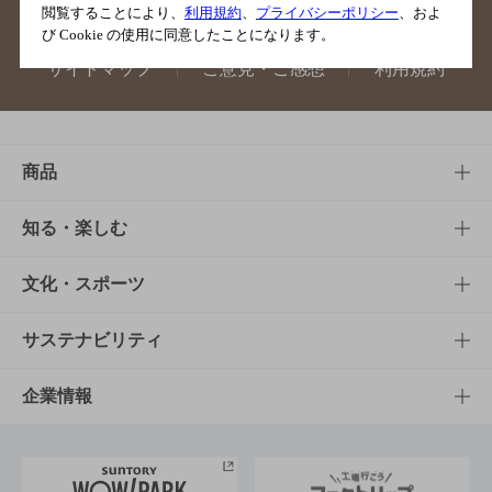
閲覧することにより、
利用規約
、
プライバシーポリシー
、およ
び Cookie の使用に同意したことになります。
サイトマップ
ご意見・ご感想
利用規約
商品
商品TOP
知る・楽しむ
商品一覧
知る・楽しむTOP
文化・スポーツ
商品発売情報
キャンペーン
文化・スポーツTOP
サステナビリティ
栄養成分一覧
工場見学
サントリーホール
サステナビリティTOP
企業情報
お料理・お酒レシピ
サントリー美術館
トップメッセージ
企業情報TOP