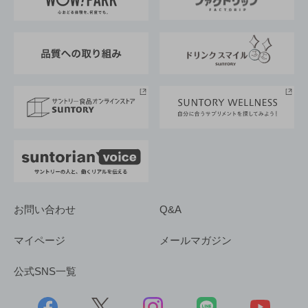
地域情報
サントリーサンバーズ大阪
サントリーが考えるサステナビリティ経営
企業概要
東京サントリーサンゴリアス
ESG情報ポータル
グループ企業一覧
サントリースポーツ
サステナビリティストーリーズ
事業所一覧
採用情報
お問い合わせ
Q&A
マイページ
メールマガジン
公式SNS一覧