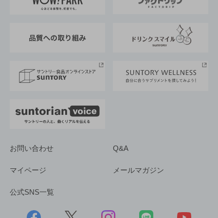
地域情報
サントリーサンバーズ大阪
サントリーが考えるサステナビリティ経営
企業概要
東京サントリーサンゴリアス
ESG情報ポータル
グループ企業一覧
サントリースポーツ
サステナビリティストーリーズ
事業所一覧
採用情報
お問い合わせ
Q&A
マイページ
メールマガジン
公式SNS一覧