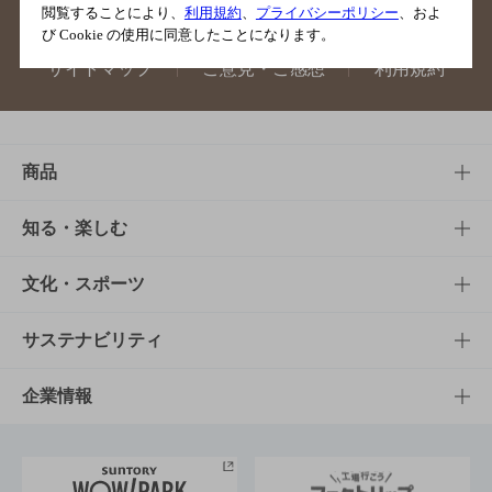
閲覧することにより、
利用規約
、
プライバシーポリシー
、およ
び Cookie の使用に同意したことになります。
サイトマップ
ご意見・ご感想
利用規約
商品
商品TOP
知る・楽しむ
商品一覧
知る・楽しむTOP
文化・スポーツ
商品発売情報
キャンペーン
文化・スポーツTOP
サステナビリティ
栄養成分一覧
工場見学
サントリーホール
サステナビリティTOP
企業情報
お料理・お酒レシピ
サントリー美術館
トップメッセージ
企業情報TOP