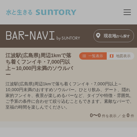
このページの本文へ移動
メニ
現在地
から探す
江波駅(広島県)周辺1kmで落
一覧表示
地図表示
ち着くフンイキ・7,000円以
上～10,000円未満のソウルバ
ー
江波駅(広島県)周辺1kmで落ち着くフンイキ・7,000円以上～
10,000円未満のおすすめソウルバー。ひとり飲み、デート、隠れ
家的フンイキ、夜景が楽しめるバーなど、タイプや特徴・雰囲気、
ご予算の条件に合わせて絞り込むこともできます。素敵なバーで、
至福の時間を楽しんでください。
0〜0
0
件を表示 ／
全
件