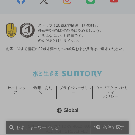
ストップ！20歳未満飲酒・飲酒運転。
妊娠中や授乳期の飲酒はやめましょう。
お酒はなによりも適量です。
のんだあとはリサイクル。
お酒に関する情報の20歳未満の方への転送および共有はご遠慮ください。
サイトマッ
ご利用にあたっ
プライバシーポリシ
ウェブアクセシビリ
プ
て
ー
ティ
ポリシー
新しいウィンドウで開く
Global
COPYRIGHT © SUNTORY HOLDINGS LIMITED.
条件で探す
ALL RIGHTS RESERVED.