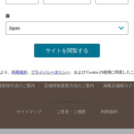
手県のバー検索
宮城県のバー検索
秋田県のバー検索
山形
国
馬県のバー検索
山梨県のバー検索
長野県のバー検索
新潟
埼玉県のバー検索
愛知県のバー検索
静岡県のバー検索
三
井県のバー検索
大阪府のバー検索
京都府のバー検索
兵庫
広島県のバー検索
岡山県のバー検索
山口県のバー検索
鳥
サイトを閲覧する
媛県のバー検索
高知県のバー検索
福岡県のバー検索
長崎
崎県のバー検索
鹿児島県のバー検索
沖縄県のバー検索
より、
利用規約
、
プライバシーポリシー
、および Cookie の使用に同意し
舗登録方法のご案内
店舗情報更新方法のご案内
掲載店舗様ログ
サイトマップ
ご意見・ご感想
利用規約