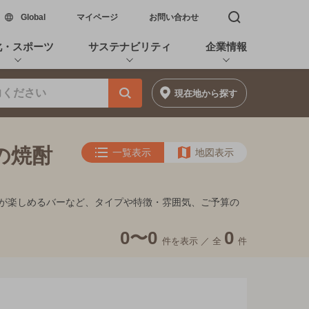
新しいウィンドウで開く
Global
マイページ
お問い合わせ
検索窓を開く
化・スポーツ
サステナビリティ
企業情報
現在地
から探す
満の焼酎
一覧表示
地図表示
、夜景が楽しめるバーなど、タイプや特徴・雰囲気、ご予算の
0〜0
0
件を表示 ／
全
件