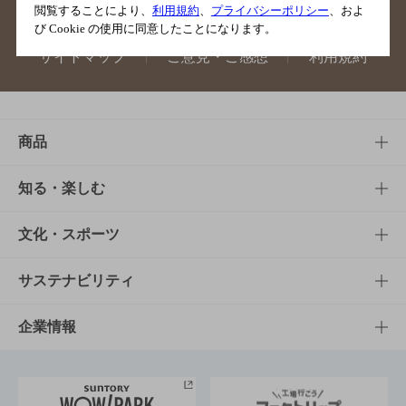
閲覧することにより、
利用規約
、
プライバシーポリシー
、およ
び Cookie の使用に同意したことになります。
サイトマップ
ご意見・ご感想
利用規約
商品
商品TOP
知る・楽しむ
商品一覧
知る・楽しむTOP
文化・スポーツ
商品発売情報
キャンペーン
文化・スポーツTOP
サステナビリティ
栄養成分一覧
工場見学
サントリーホール
サステナビリティTOP
企業情報
お料理・お酒レシピ
サントリー美術館
トップメッセージ
企業情報TOP