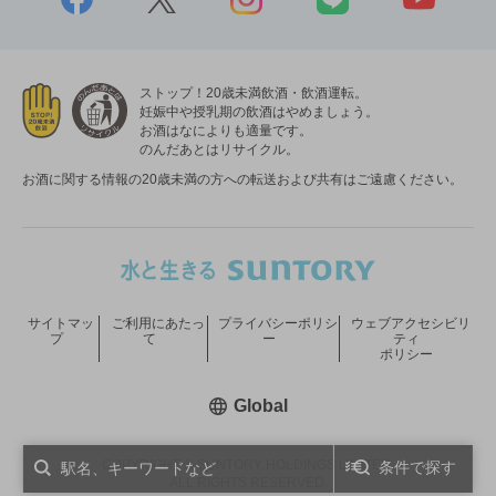
ストップ！20歳未満飲酒・飲酒運転。
妊娠中や授乳期の飲酒はやめましょう。
お酒はなによりも適量です。
のんだあとはリサイクル。
お酒に関する情報の20歳未満の方への転送および共有はご遠慮ください。
サイトマッ
ご利用にあたっ
プライバシーポリシ
ウェブアクセシビリ
プ
て
ー
ティ
ポリシー
新しいウィンドウで開く
Global
COPYRIGHT © SUNTORY HOLDINGS LIMITED.
条件で探す
ALL RIGHTS RESERVED.