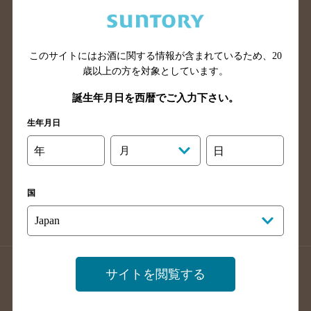
兵庫県のバー検索
奈良県のバー検索
滋賀県のバー検索
和歌山県のバー検索
広島県のバー検索
岡山県のバー検索
このサイトにはお酒に関する情報が含まれているため、
20
山口県のバー検索
鳥取県のバー検索
歳以上の方を対象としています。
島根県のバー検索
徳島県のバー検索
誕生年月日を西暦でご入力下さい。
香川県のバー検索
愛媛県のバー検索
生年月日
高知県のバー検索
福岡県のバー検索
年
月
日
長崎県のバー検索
佐賀県のバー検索
大分県のバー検索
熊本県のバー検索
国
宮崎県のバー検索
鹿児島県のバー検索
沖縄県のバー検索
店舗登録方法のご案内
店舗情報更新方法のご案内
サイトを閲覧する
掲載店舗様ログイン