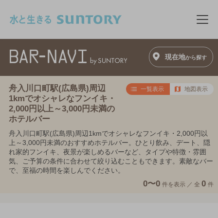
このページの本文へ移動
メニ
現在地
から探す
舟入川口町駅(広島県)周辺
一覧表示
地図表示
1kmでオシャレなフンイキ・
2,000円以上～3,000円未満の
ホテルバー
舟入川口町駅(広島県)周辺1kmでオシャレなフンイキ・2,000円以
上～3,000円未満のおすすめホテルバー。ひとり飲み、デート、隠
れ家的フンイキ、夜景が楽しめるバーなど、タイプや特徴・雰囲
気、ご予算の条件に合わせて絞り込むこともできます。素敵なバー
で、至福の時間を楽しんでください。
0〜0
0
件を表示 ／
全
件