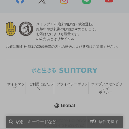
ストップ！20歳未満飲酒・飲酒運転。
妊娠中や授乳期の飲酒はやめましょう。
お酒はなによりも適量です。
のんだあとはリサイクル。
お酒に関する情報の20歳未満の方への転送および共有はご遠慮ください。
サイトマッ
ご利用にあたっ
プライバシーポリシ
ウェブアクセシビリ
プ
て
ー
ティ
ポリシー
新しいウィンドウで開く
Global
COPYRIGHT © SUNTORY HOLDINGS LIMITED.
条件で探す
ALL RIGHTS RESERVED.