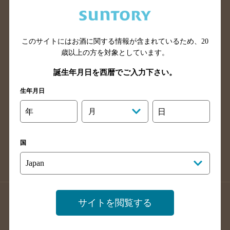
兵庫県のバー検索
奈良県のバー検索
滋賀県のバー検索
和歌山県のバー検索
広島県のバー検索
岡山県のバー検索
このサイトにはお酒に関する情報が含まれているため、
20
山口県のバー検索
鳥取県のバー検索
歳以上の方を対象としています。
島根県のバー検索
徳島県のバー検索
誕生年月日を西暦でご入力下さい。
香川県のバー検索
愛媛県のバー検索
生年月日
高知県のバー検索
福岡県のバー検索
年
月
日
長崎県のバー検索
佐賀県のバー検索
大分県のバー検索
熊本県のバー検索
国
宮崎県のバー検索
鹿児島県のバー検索
沖縄県のバー検索
店舗登録方法のご案内
店舗情報更新方法のご案内
サイトを閲覧する
掲載店舗様ログイン