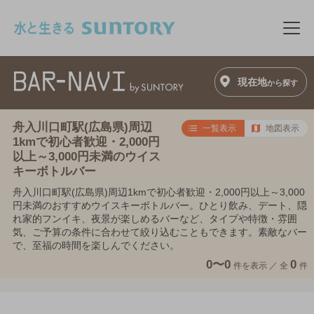
このページの本文へ移動
メニ
現在地
から探す
舟入川口町駅(広島県)周辺
一覧表示
地図表示
1kmで初心者歓迎・2,000円
以上～3,000円未満のウイス
キーボトルバー
舟入川口町駅(広島県)周辺1kmで初心者歓迎・2,000円以上～3,000
円未満のおすすめウイスキーボトルバー。ひとり飲み、デート、隠
れ家的フンイキ、夜景が楽しめるバーなど、タイプや特徴・雰囲
気、ご予算の条件に合わせて絞り込むこともできます。素敵なバー
で、至福の時間を楽しんでください。
0〜0
0
件を表示 ／
全
件