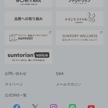
地域情報
サントリーサンバーズ大阪
サントリーが考えるサステナビリティ経営
企業概要
東京サントリーサンゴリアス
ESG情報ポータル
グループ企業一覧
サントリースポーツ
サステナビリティストーリーズ
事業所一覧
採用情報
お問い合わせ
Q&A
マイページ
メールマガジン
公式SNS一覧