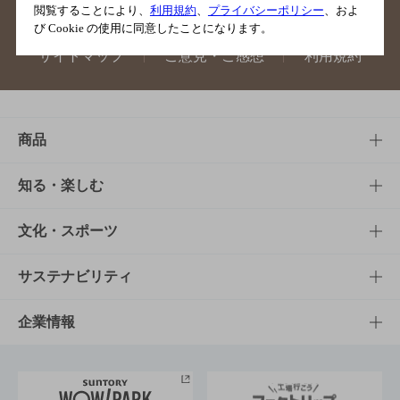
閲覧することにより、
利用規約
、
プライバシーポリシー
、およ
び Cookie の使用に同意したことになります。
サイトマップ
ご意見・ご感想
利用規約
商品
商品TOP
知る・楽しむ
商品一覧
知る・楽しむTOP
文化・スポーツ
商品発売情報
キャンペーン
文化・スポーツTOP
サステナビリティ
栄養成分一覧
工場見学
サントリーホール
サステナビリティTOP
企業情報
お料理・お酒レシピ
サントリー美術館
トップメッセージ
企業情報TOP