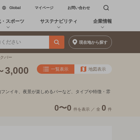
新しいウィンドウで開く
Global
マイページ
お問い合わせ
検索窓を開く
化・スポーツ
サステナビリティ
企業情報
現在地
から探す
ックバー
,000
一覧表示
地図表示
れ家的フンイキ、夜景が楽しめるバーなど、タイプや特徴・雰
0〜0
0
件を表示 ／
全
件