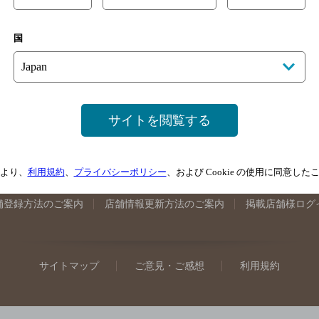
手県のバー検索
宮城県のバー検索
秋田県のバー検索
山形
国
馬県のバー検索
山梨県のバー検索
長野県のバー検索
新潟
埼玉県のバー検索
愛知県のバー検索
静岡県のバー検索
三
井県のバー検索
大阪府のバー検索
京都府のバー検索
兵庫
広島県のバー検索
岡山県のバー検索
山口県のバー検索
鳥
サイトを閲覧する
媛県のバー検索
高知県のバー検索
福岡県のバー検索
長崎
崎県のバー検索
鹿児島県のバー検索
沖縄県のバー検索
より、
利用規約
、
プライバシーポリシー
、および Cookie の使用に同意し
舗登録方法のご案内
店舗情報更新方法のご案内
掲載店舗様ログ
サイトマップ
ご意見・ご感想
利用規約