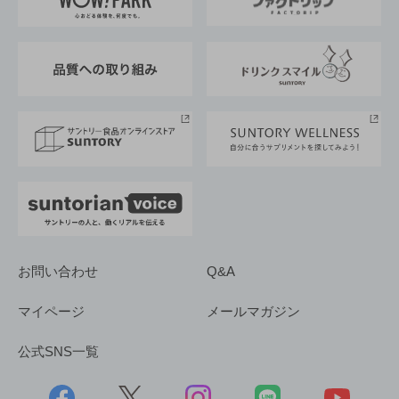
地域情報
サントリーサンバーズ大阪
サントリーが考えるサステナビリティ経営
企業概要
東京サントリーサンゴリアス
ESG情報ポータル
グループ企業一覧
サントリースポーツ
サステナビリティストーリーズ
事業所一覧
採用情報
お問い合わせ
Q&A
マイページ
メールマガジン
公式SNS一覧