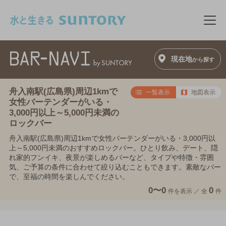
このページの本文へ移動
メニ
現在地
から探す
舟入南駅(広島県)周辺1kmで
一覧表示
地図表示
女性バーテンダーがいる・
3,000円以上～5,000円未満の
ロックバー
舟入南駅(広島県)周辺1kmで女性バーテンダーがいる・3,000円以
上～5,000円未満のおすすめロックバー。ひとり飲み、デート、隠
れ家的フンイキ、夜景が楽しめるバーなど、タイプや特徴・雰囲
気、ご予算の条件に合わせて絞り込むこともできます。素敵なバー
で、至福の時間を楽しんでください。
0〜0
0
件を表示 ／
全
件