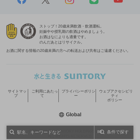
ストップ！20歳未満飲酒・飲酒運転。
妊娠中や授乳期の飲酒はやめましょう。
お酒はなによりも適量です。
のんだあとはリサイクル。
お酒に関する情報の20歳未満の方への転送および共有はご遠慮ください。
サイトマッ
ご利用にあたっ
プライバシーポリシ
ウェブアクセシビリ
プ
て
ー
ティ
ポリシー
新しいウィンドウで開く
Global
COPYRIGHT © SUNTORY HOLDINGS LIMITED.
条件で探す
ALL RIGHTS RESERVED.