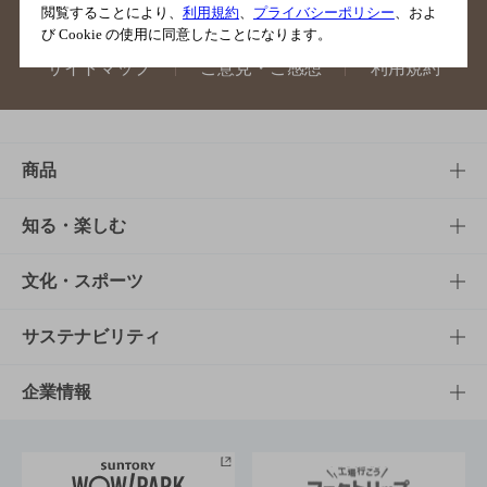
閲覧することにより、
利用規約
、
プライバシーポリシー
、およ
び Cookie の使用に同意したことになります。
サイトマップ
ご意見・ご感想
利用規約
商品
商品TOP
知る・楽しむ
商品一覧
知る・楽しむTOP
文化・スポーツ
商品発売情報
キャンペーン
文化・スポーツTOP
サステナビリティ
栄養成分一覧
工場見学
サントリーホール
サステナビリティTOP
企業情報
お料理・お酒レシピ
サントリー美術館
トップメッセージ
企業情報TOP