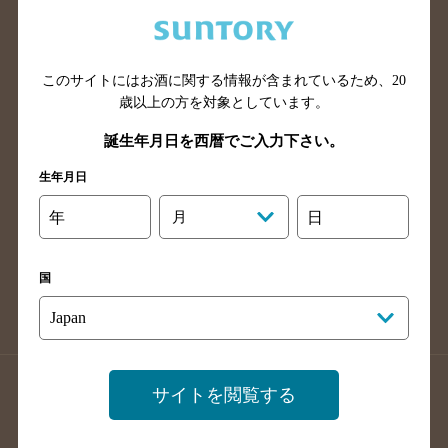
兵庫県のバー検索
奈良県のバー検索
滋賀県のバー検索
和歌山県のバー検索
広島県のバー検索
岡山県のバー検索
このサイトにはお酒に関する情報が含まれているため、
20
山口県のバー検索
鳥取県のバー検索
歳以上の方を対象としています。
島根県のバー検索
徳島県のバー検索
誕生年月日を西暦でご入力下さい。
香川県のバー検索
愛媛県のバー検索
生年月日
高知県のバー検索
福岡県のバー検索
年
月
日
長崎県のバー検索
佐賀県のバー検索
大分県のバー検索
熊本県のバー検索
国
宮崎県のバー検索
鹿児島県のバー検索
沖縄県のバー検索
店舗登録方法のご案内
店舗情報更新方法のご案内
サイトを閲覧する
掲載店舗様ログイン