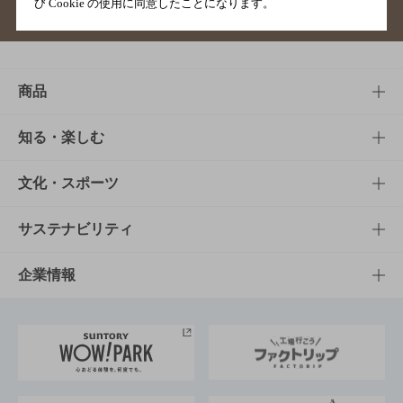
び Cookie の使用に同意したことになります。
サイトマップ
ご意見・ご感想
利用規約
商品
商品TOP
知る・楽しむ
商品一覧
知る・楽しむTOP
文化・スポーツ
商品発売情報
キャンペーン
文化・スポーツTOP
サステナビリティ
栄養成分一覧
工場見学
サントリーホール
サステナビリティTOP
企業情報
お料理・お酒レシピ
サントリー美術館
トップメッセージ
企業情報TOP
地域情報
サントリーサンバーズ大阪
サントリーが考えるサステナビリティ経営
企業概要