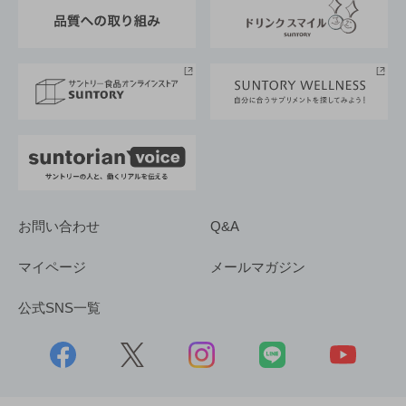
東京サントリーサンゴリアス
ESG情報ポータル
グループ企業一覧
サントリースポーツ
サステナビリティストーリーズ
事業所一覧
採用情報
お問い合わせ
Q&A
マイページ
メールマガジン
公式SNS一覧