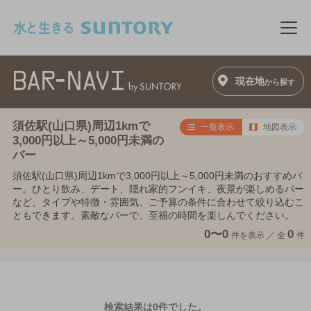
このページの本文へ移動
メニ
現在地
から探す
須佐駅(山口県)周辺1kmで
一覧表示
地図表示
3,000円以上～5,000円未満の
バー
須佐駅(山口県)周辺1kmで3,000円以上～5,000円未満のおすすめバ
ー。ひとり飲み、デート、隠れ家的フンイキ、夜景が楽しめるバー
など、タイプや特徴・雰囲気、ご予算の条件に合わせて絞り込むこ
ともできます。素敵なバーで、至福の時間を楽しんでください。
0〜0
0
件を表示 ／
全
件
検索結果は0件でした。