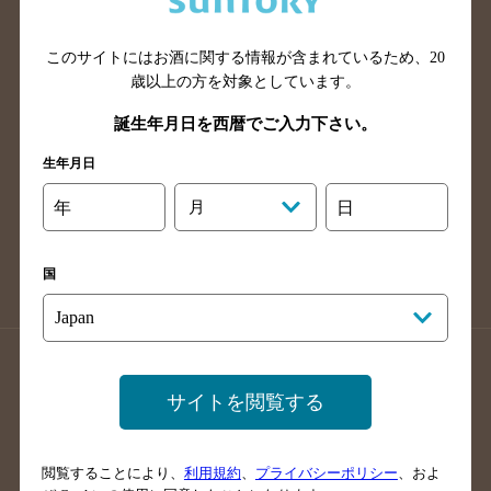
広島県のバー検索
岡山県のバー検索
山口県のバー検索
鳥取県のバー検索
このサイトにはお酒に関する情報が含まれているため、
20
島根県のバー検索
徳島県のバー検索
歳以上の方を対象としています。
香川県のバー検索
愛媛県のバー検索
誕生年月日を西暦でご入力下さい。
高知県のバー検索
福岡県のバー検索
生年月日
長崎県のバー検索
佐賀県のバー検索
年
月
日
大分県のバー検索
熊本県のバー検索
宮崎県のバー検索
鹿児島県のバー検索
国
沖縄県のバー検索
店舗登録方法のご案内
店舗情報更新方法のご案内
サイトを閲覧する
掲載店舗様ログイン
閲覧することにより、
利用規約
、
プライバシーポリシー
、およ