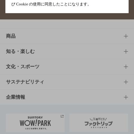
び Cookie の使用に同意したことになります。
サイトマップ
ご意見・ご感想
利用規約
商品
商品TOP
知る・楽しむ
商品一覧
知る・楽しむTOP
文化・スポーツ
商品発売情報
キャンペーン
文化・スポーツTOP
サステナビリティ
栄養成分一覧
工場見学
サントリーホール
サステナビリティTOP
企業情報
お料理・お酒レシピ
サントリー美術館
トップメッセージ
企業情報TOP
地域情報
サントリーサンバーズ大阪
サントリーが考えるサステナビリティ経営
企業概要