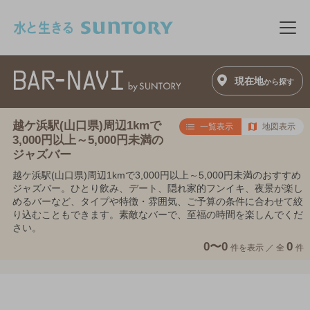
このページの本文へ移動
メニ
現在地
から探す
越ケ浜駅(山口県)周辺1kmで
一覧表示
地図表示
3,000円以上～5,000円未満の
ジャズバー
越ケ浜駅(山口県)周辺1kmで3,000円以上～5,000円未満のおすすめ
ジャズバー。ひとり飲み、デート、隠れ家的フンイキ、夜景が楽し
めるバーなど、タイプや特徴・雰囲気、ご予算の条件に合わせて絞
り込むこともできます。素敵なバーで、至福の時間を楽しんでくだ
さい。
0〜0
0
件を表示 ／
全
件