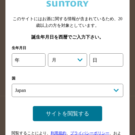
滋賀県のバー検索
和歌山県のバー検索
広島県のバー検索
岡山県のバー検索
山口県のバー検索
鳥取県のバー検索
このサイトにはお酒に関する情報が含まれているため、
20
歳以上の方を対象としています。
島根県のバー検索
徳島県のバー検索
誕生年月日を西暦でご入力下さい。
香川県のバー検索
愛媛県のバー検索
高知県のバー検索
福岡県のバー検索
生年月日
長崎県のバー検索
佐賀県のバー検索
年
月
日
大分県のバー検索
熊本県のバー検索
宮崎県のバー検索
鹿児島県のバー検索
国
沖縄県のバー検索
店舗登録方法のご案内
店舗情報更新方法のご案内
サイトを閲覧する
掲載店舗様ログイン
閲覧することにより、
利用規約
、
プライバシーポリシー
、およ