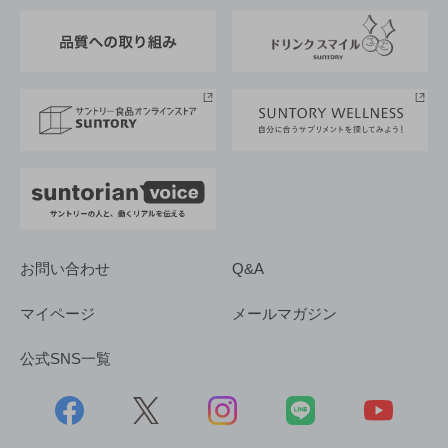
東京サントリーサンゴリアス
ESG情報ポータル
グループ企業一覧
サントリースポーツ
サステナビリティストーリーズ
事業所一覧
採用情報
お問い合わせ
Q&A
マイページ
メールマガジン
公式SNS一覧