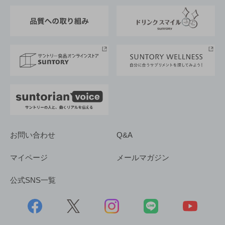
東京サントリーサンゴリアス
ESG情報ポータル
グループ企業一覧
サントリースポーツ
サステナビリティストーリーズ
事業所一覧
採用情報
お問い合わせ
Q&A
マイページ
メールマガジン
公式SNS一覧