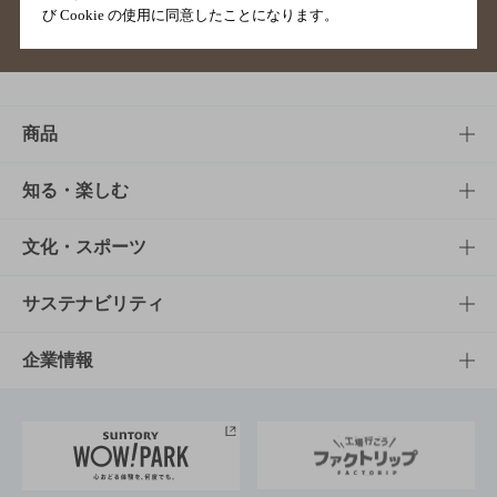
び Cookie の使用に同意したことになります。
サイトマップ
ご意見・ご感想
利用規約
商品
商品TOP
知る・楽しむ
商品一覧
知る・楽しむTOP
文化・スポーツ
商品発売情報
キャンペーン
文化・スポーツTOP
サステナビリティ
栄養成分一覧
工場見学
サントリーホール
サステナビリティTOP
企業情報
お料理・お酒レシピ
サントリー美術館
トップメッセージ
企業情報TOP
地域情報
サントリーサンバーズ大阪
サントリーが考えるサステナビリティ経営
企業概要