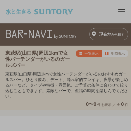
このページの本文へ移動
メニ
現在地
から探す
東萩駅(山口県)周辺1kmで女
一覧表示
地図表示
性バーテンダーがいるのガー
ルズバー
東萩駅(山口県)周辺1kmで女性バーテンダーがいるのおすすめガー
ルズバー。ひとり飲み、デート、隠れ家的フンイキ、夜景が楽しめ
るバーなど、タイプや特徴・雰囲気、ご予算の条件に合わせて絞り
込むこともできます。素敵なバーで、至福の時間を楽しんでくださ
い。
0〜0
0
件を表示 ／
全
件