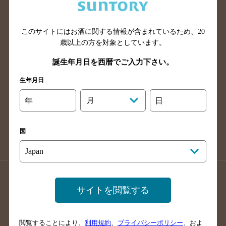
滋賀県のバー検索
和歌山県のバー検索
広島県のバー検索
岡山県のバー検索
山口県のバー検索
鳥取県のバー検索
このサイトにはお酒に関する情報が含まれているため、
20
歳以上の方を対象としています。
島根県のバー検索
徳島県のバー検索
誕生年月日を西暦でご入力下さい。
香川県のバー検索
愛媛県のバー検索
高知県のバー検索
福岡県のバー検索
生年月日
長崎県のバー検索
佐賀県のバー検索
年
月
日
大分県のバー検索
熊本県のバー検索
宮崎県のバー検索
鹿児島県のバー検索
国
沖縄県のバー検索
店舗登録方法のご案内
店舗情報更新方法のご案内
サイトを閲覧する
掲載店舗様ログイン
閲覧することにより、
利用規約
、
プライバシーポリシー
、およ